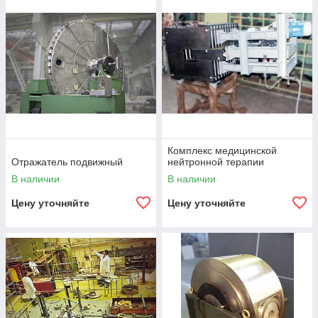
Комплекс медицинской нейтронной
терапии
Предназначен для создания пучка нейтронов
с оптимальными параметрами при ведении лучевой терапии
злокачественных опухолей. Устанавливается в специальном
боксе реактора ВВР-ц. Реактор установлен в НИФХИ им. Л.Я.
Карпова, г. Обнинск.
Комплекс медицинской
Отражатель подвижный
нейтронной терапии
Исследовательский реактор ИРВ.М2
В наличии
В наличии
Основное назначение реактора — проведение научно-
Цену уточняйте
Цену уточняйте
исследовательских работ по изучению влияния нейтронных
излучений на эксплуатационные характеристики элементов
систем управления и безопасности атомных станций
и других объектов использования атомной энергии, а так же
элементов систем управления вооружениями.
Комплекс нейтрон-захватной терапии