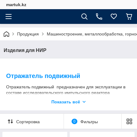
martuk.kz
Продукция
Машиностроение, металлообработка, горно
Изделия для НИР
Отражатель подвижный
Отражатель подвижный предназначен для эксплуатации в
составе исследовательского импульсного реактора
периодического действия.
Показать всё
Изделие представляет собой комплекс систем и элементов,
обеспечивающих встречное вращение с заданной скоростью
двух модуляторов реактивности. Лопасти модуляторов
Сортировка
0
Фильтры
реактивности, одновременно и синхронно проходят около
активной зоны реактора, отражают нейтроны, обеспечивая
развитие и формирование импульсов мощности.