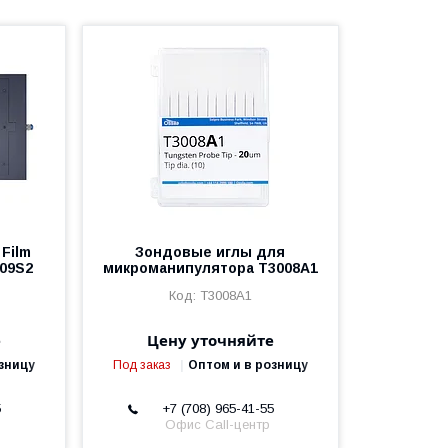
Film
Зондовые иглы для
009S2
микроманипулятора T3008A1
T3008A1
е
Цену уточняйте
зницу
Под заказ
Оптом и в розницу
5
+7 (708) 965-41-55
Офис Call-центр