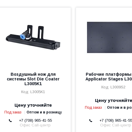
Воздушный нож для
Рабочие платформы 
системы Slot Die Coater
Applicator Stages L3
L3005K1
L3009S2
L3005K1
Цену уточняйт
Цену уточняйте
Под заказ
Оптом и в ро
Под заказ
Оптом и в розницу
+7 (708) 965-41-55
+7 (708) 965-41-5
Офис Call-центр
Офис Call-центр