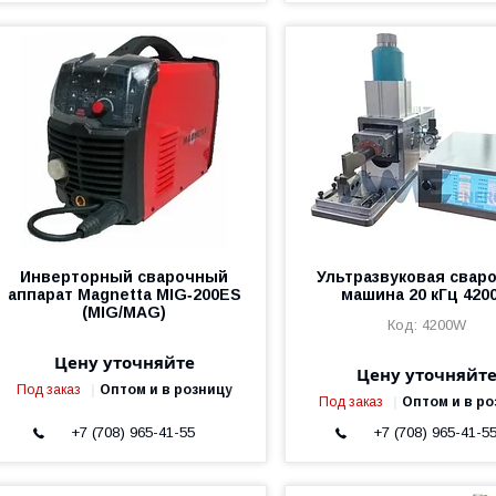
Инверторный сварочный
Ультразвуковая свар
аппарат Magnetta MIG‑200ES
машина 20 кГц 420
(MIG/MAG)
4200W
Цену уточняйте
Цену уточняйт
Под заказ
Оптом и в розницу
Под заказ
Оптом и в ро
+7 (708) 965-41-55
+7 (708) 965-41-5