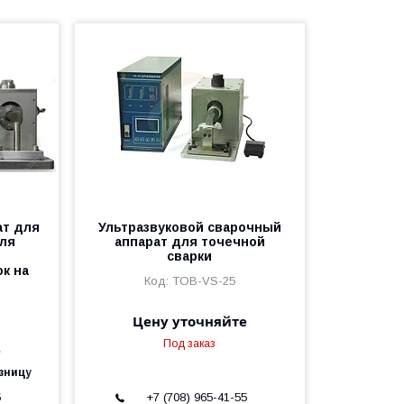
ат для
Ультразвуковой сварочный
для
аппарат для точечной
сварки
к на
TOB-VS-25
Цену уточняйте
Под заказ
е
зницу
5
+7 (708) 965-41-55