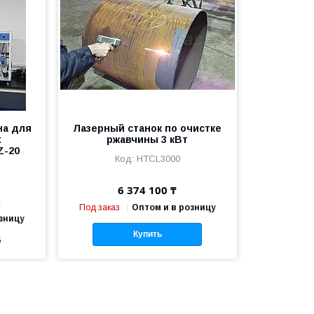
на для
Лазерный станок по очистке
х
ржавчины 3 кВт
Z-20
HTCL3000
6 374 100 ₸
е
Под заказ
Оптом и в розницу
зницу
Купить
5