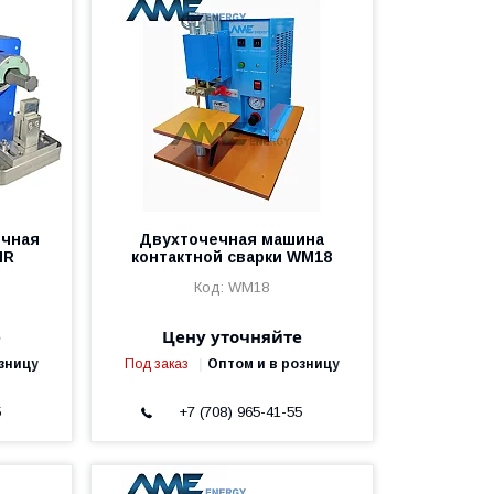
очная
Двухточечная машина
HR
контактной сварки WM18
WM18
е
Цену уточняйте
зницу
Под заказ
Оптом и в розницу
5
+7 (708) 965-41-55