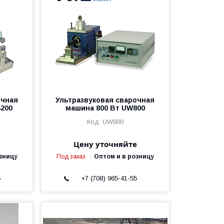
очная
Ультразвуковая сварочная
200
машина 800 Вт UW800
UW800
е
Цену уточняйте
зницу
Под заказ
Оптом и в розницу
5
+7 (708) 965-41-55