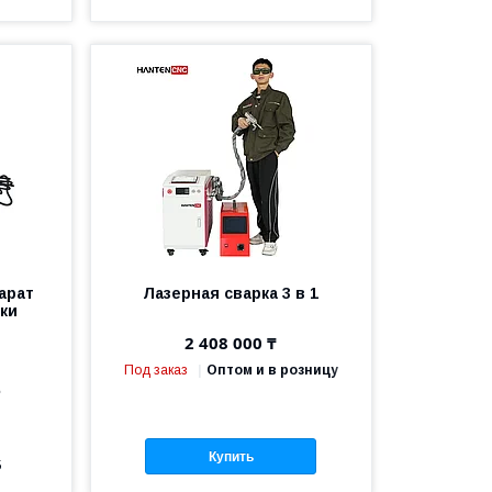
арат
Лазерная сварка 3 в 1
ки
2 408 000 ₸
Под заказ
Оптом и в розницу
е
Купить
5