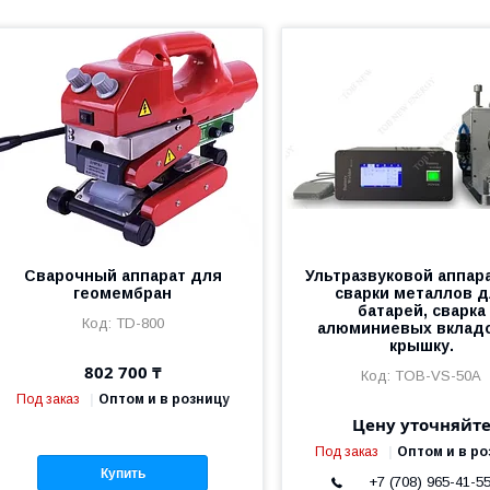
Сварочный аппарат для
Ультразвуковой аппар
геомембран
сварки металлов 
батарей, сварка
TD-800
алюминиевых вкладо
крышку.
802 700 ₸
TOB-VS-50A
Под заказ
Оптом и в розницу
Цену уточняйт
Под заказ
Оптом и в ро
Купить
+7 (708) 965-41-5