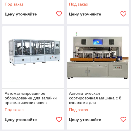
напряжению холостого хода
миксер для производства
Под заказ
Под заказ
(OCV) для призматических
призматических
ячеек
аккумуляторных ячеек.
Цену уточняйте
Цену уточняйте
Автоматизированное
Автоматическая
оборудование для запайки
сортировочная машина с 8
призматических ячеек.
каналами для
призматических
Под заказ
Под заказ
аккумуляторных ячеек
Цену уточняйте
Цену уточняйте