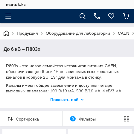
martuk.kz
Продукция
Оборудование для лабораторий
CAEN
До 6 кВ – R803x
R803x - это новое семейство источников питания CAEN,
обеспечивающее 8 или 16 независимых высоковольтных
каналов в корпусе 2U, 19” для монтажа в стойку.
Каналы имеют общее заземление и доступны четыре
выходных диапазона: 100 В/10 мА, 500 В/10 мА, 4 кВ/3 мА
(максимальная мощность 6 Вт), 6 кВ/ 1 мА.
Показать всё
Модуль доступен как с положительной, так и с
отрицательной выходной полярностью. Также доступна
смешанная версия с 4/8 положительными и 4/8
Сортировка
0
Фильтры
отрицательными каналами.
Устройствами R803x можно управлять как локально,