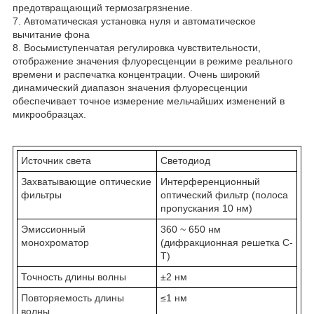
предотвращающий термозагрязнение.
7. Автоматическая установка нуля и автоматическое
вычитание фона
8. Восьмиступенчатая регулировка чувствительности,
отображение значения флуоресценции в режиме реального
времени и распечатка концентрации. Очень широкий
динамический диапазон значения флуоресценции
обеспечивает точное измерение мельчайших изменений в
микрообразцах.
Источник света
Светодиод
Захватывающие оптические
Интерференционный
фильтры
оптический фильтр (полоса
пропускания 10 нм)
Эмиссионный
360 ~ 650 нм
монохроматор
(дифракционная решетка C-
T)
Точность длины волны
±2 нм
Повторяемость длины
≤1 нм
волны