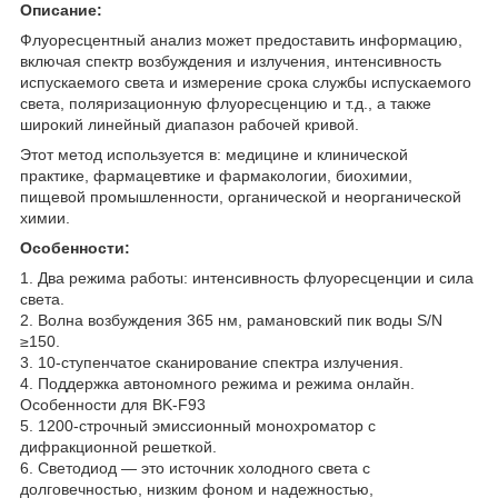
Описание:
Флуоресцентный анализ может предоставить информацию,
включая спектр возбуждения и излучения, интенсивность
испускаемого света и измерение срока службы испускаемого
света, поляризационную флуоресценцию и т.д., а также
широкий линейный диапазон рабочей кривой.
Этот метод используется в: медицине и клинической
практике, фармацевтике и фармакологии, биохимии,
пищевой промышленности, органической и неорганической
химии.
Особенности:
1. Два режима работы: интенсивность флуоресценции и сила
света.
2. Волна возбуждения 365 нм, рамановский пик воды S/N
≥150.
3. 10-ступенчатое сканирование спектра излучения.
4. Поддержка автономного режима и режима онлайн.
Особенности для BK-F93
5. 1200-строчный эмиссионный монохроматор с
дифракционной решеткой.
6. Светодиод — это источник холодного света с
долговечностью, низким фоном и надежностью,