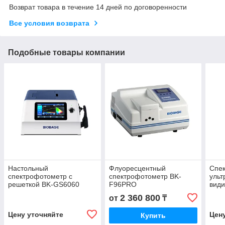
Возврат товара в течение 14 дней по договоренности
Все условия возврата
Подобные товары компании
Настольный
Флуоресцентный
Спе
спектрофотометр с
спектрофотометр BK-
ульт
решеткой BK-GS6060
F96PRO
види
UV1
2 360 800
от
₸
Цену уточняйте
Цен
Купить