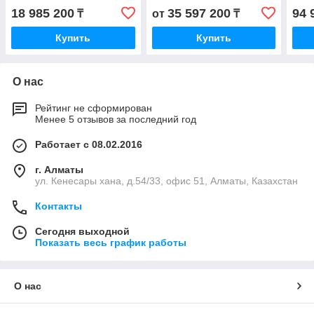
расп
18 985 200
35 597 200
94 
₸
от
₸
миш
Купить
Купить
О нас
Рейтинг не сформирован
Менее 5 отзывов за последний год
Работает с 08.02.2016
г. Алматы
ул. Кенесары хана, д.54/33, офис 51, Алматы, Казахстан
Контакты
Сегодня выходной
Показать весь график работы
О нас