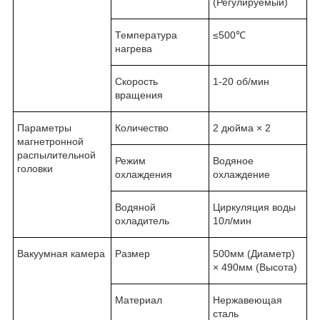
(Регулируемый)
Температура
≤500℃
нагрева
Скорость
1-20 об/мин
вращения
Параметры
Количество
2 дюйма × 2
магнетронной
распылительной
Режим
Водяное
головки
охлаждения
охлаждение
Водяной
Циркуляция воды
охладитель
10л/мин
Вакуумная камера
Размер
500мм (Диаметр)
× 490мм (Высота)
Материал
Нержавеющая
сталь