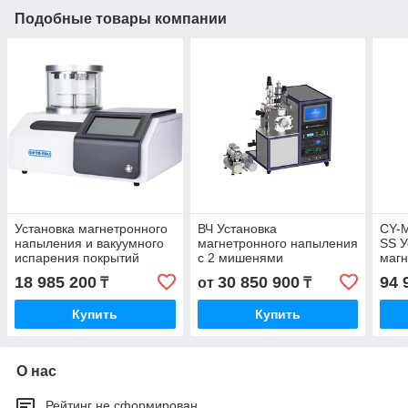
Подобные товары компании
Установка магнетронного
ВЧ Установка
CY-
напыления и вакуумного
магнетронного напыления
SS У
испарения покрытий
с 2 мишенями
магн
расп
18 985 200
30 850 900
94 
₸
от
₸
миш
Купить
Купить
О нас
Рейтинг не сформирован