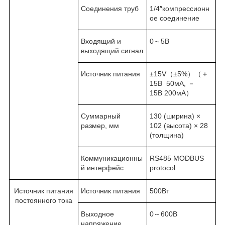
Соединения труб
1/4″компрессионн
ое соединение
Входящий и
0～5В
выходящий сигнал
Источник питания
±15V（±5%）（＋
15В 50мА, －
15В 200мА）
Суммарный
130 (ширина) ×
размер, мм
102 (высота) × 28
(толщина)
Коммуникационны
RS485 MODBUS
й интерфейс
protocol
Источник питания
Источник питания
500Вт
постоянного тока
Выходное
0～600В
напряжение