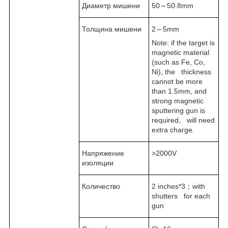
Диаметр мишени
50～50.8mm
Толщина мишени
2～5mm
Note: if the target is
magnetic material
(such as Fe, Co,
Ni), the thickness
cannot be more
than 1.5mm, and
strong magnetic
sputtering gun is
required, will need
extra charge.
Напряжение
>2000V
изоляции
Количество
2 inches*3；with
shutters for each
gun