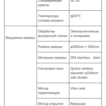
Спецификация
SL-16
кабеля
Температура
≦65℃
головки мишени
Обработка
Электролитическа
внутренней стенки
я полировка
Вакуумная камера
Размер камеры
φ300mm × 350mm
Материал камеры
304 stainless steel
Смотровое окно
Quartz window,
diameter φ100mm
with shutter
Метод
Viton seal
герметизации
Метод открытия
Верхушка