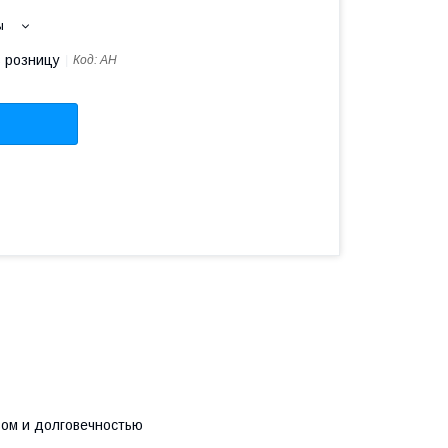
ы
в розницу
Код:
AH
вом и долговечностью