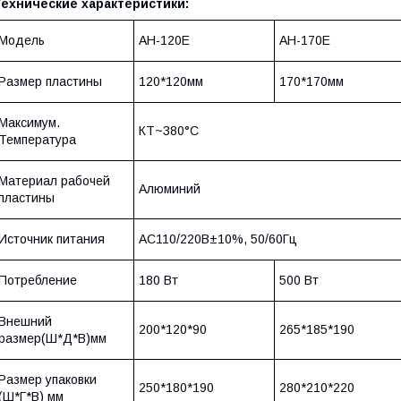
Технические характеристики:
Модель
AH-120E
AH-170E
Размер пластины
120*120мм
170*170мм
Максимум.
КТ~380°С
Температура
Материал рабочей
Алюминий
пластины
Источник питания
AC110/220В±10%, 50/60Гц
Потребление
180 Вт
500 Вт
Внешний
200*120*90
265*185*190
размер(Ш*Д*В)мм
Размер упаковки
250*180*190
280*210*220
(Ш*Г*В) мм