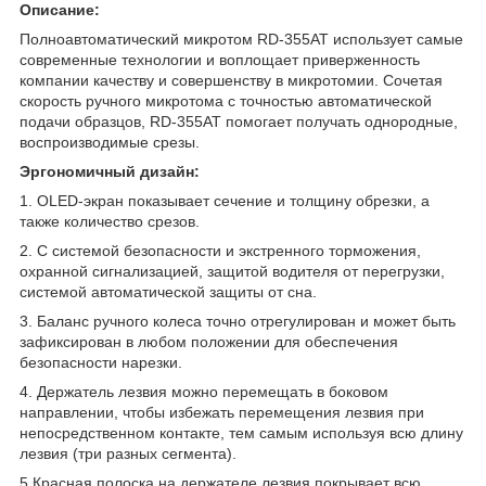
Описание:
Полноавтоматический микротом RD-355AT использует самые
современные технологии и воплощает приверженность
компании качеству и совершенству в микротомии. Сочетая
скорость ручного микротома с точностью автоматической
подачи образцов, RD-355AT помогает получать однородные,
воспроизводимые срезы.
Эргономичный дизайн:
1. OLED-экран показывает сечение и толщину обрезки, а
также количество срезов.
2. С системой безопасности и экстренного торможения,
охранной сигнализацией, защитой водителя от перегрузки,
системой автоматической защиты от сна.
3. Баланс ручного колеса точно отрегулирован и может быть
зафиксирован в любом положении для обеспечения
безопасности нарезки.
4. Держатель лезвия можно перемещать в боковом
направлении, чтобы избежать перемещения лезвия при
непосредственном контакте, тем самым используя всю длину
лезвия (три разных сегмента).
5.Красная полоска на держателе лезвия покрывает всю