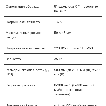
Ориентация образца
8° вдоль оси X-Y, поверните
на 360°
Погрешность точности
± 5%
Максимальный размер
50 × 45 мм
секции
Напряжение и мощность
220 В/50 Гц или 110 в/60 Гц
Вес нетто
35 кг
Размеры, включая лоток (Д/
500 мм (Д) x320 мм (Ш) x500
Ш/В):
мм (В)
Скорость срезания
0-300 мм/с (0-400 или 500
мм/с - по желанию
заказчика)
Втягивание образца
от 0 до 220 мкм/включение