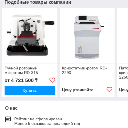
Подобные товары компании
Ручной роторный
Криостат-микротом RD-
Пато
микротом RD-315
2290
крио
226
4 721 500
от
₸
Цену уточняйте
Цен
Купить
О нас
Рейтинг не сформирован
Менее 5 отзывов за последний год