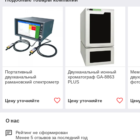
Портативный
Двухканальный ионный
Мем
двухканальный
хроматограф GA-8863
двух
рамановский спектрометр
PLUS
фот
ATR3200
ячей
герм
Цену уточняйте
Цену уточняйте
Цен
О нас
Рейтинг не сформирован
Менее 5 отзывов за последний год