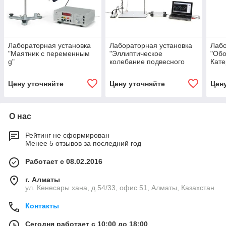
Лабораторная установка
Лабораторная установка
Лабо
"Маятник с переменным
"Эллиптическое
"Обо
g"
колебание подвесного
Кате
маятника"
Цену уточняйте
Цену уточняйте
Цен
О нас
Рейтинг не сформирован
Менее 5 отзывов за последний год
Работает с 08.02.2016
г. Алматы
ул. Кенесары хана, д.54/33, офис 51, Алматы, Казахстан
Контакты
Сегодня работает с 10:00 до 18:00