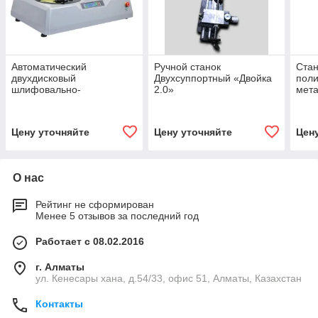
Автоматический
Ручной станок
Стан
двухдисковый
Двухсуппортный «Двойка
поли
шлифовально-
2.0»
мет
полировальный станок
обра
Alpha-660
Цену уточняйте
Цену уточняйте
Цен
О нас
Рейтинг не сформирован
Менее 5 отзывов за последний год
Работает с 08.02.2016
г. Алматы
ул. Кенесары хана, д.54/33, офис 51, Алматы, Казахстан
Контакты