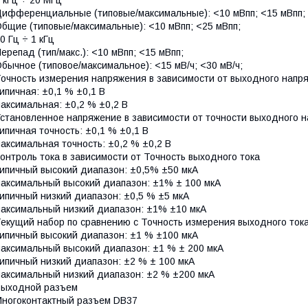
 кГц ÷ 20 МГц
ифференциальные (типовые/максимальные): <10 мВпп; <15 мВпп;
бщие (типовые/максимальные): <10 мВпп; <25 мВпп;
0 Гц ÷ 1 кГц
ерепад (тип/макс.): <10 мВпп; <15 мВпп;
бычное (типовое/максимальное): <15 мВ/ч; <30 мВ/ч;
очность измерения напряжения в зависимости от выходного напр
ипичная: ±0,1 % ±0,1 В
аксимальная: ±0,2 % ±0,2 В
становленное напряжение в зависимости от точности выходного 
ипичная точность: ±0,1 % ±0,1 В
аксимальная точность: ±0,2 % ±0,2 В
онтроль тока в зависимости от Точность выходного тока
ипичный высокий диапазон: ±0,5% ±50 мкА
аксимальный высокий диапазон: ±1% ± 100 мкА
ипичный низкий диапазон: ±0,5 % ±5 мкА
аксимальный низкий диапазон: ±1% ±10 мкА
екущий набор по сравнению с Точность измерения выходного ток
ипичный высокий диапазон: ±1 % ±100 мкА
аксимальный высокий диапазон: ±1 % ± 200 мкА
ипичный низкий диапазон: ±2 % ± 100 мкА
аксимальный низкий диапазон: ±2 % ±200 мкА
Выходной разъем
ногоконтактный разъем DB37