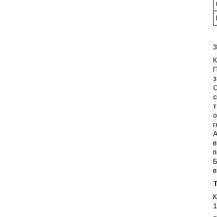
З
К
П
з
О
с
т
о
г
А
в
п
Б
в
1