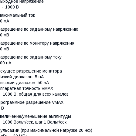
Выходное напряжение
 ÷ 1000 В
Максимальный ток
0 мА
Разрешение по заданному напряжению
0 мВ
Разрешение по монитору напряжения
0 мВ
Разрешение по заданному току
00 нА
Текущее разрешение монитора
изкий диапазон: 5 нА
ысокий диапазон: 50 нА
Аппаратная точность VMAX
÷1000 В, общая для всех каналов
Программное разрешение VMAX
 В
Увеличение/уменьшение амплитуды
÷1000 Вольт/сек, шаг 1 Вольт/сек
ульсации (при максимальной нагрузке 20 нф)