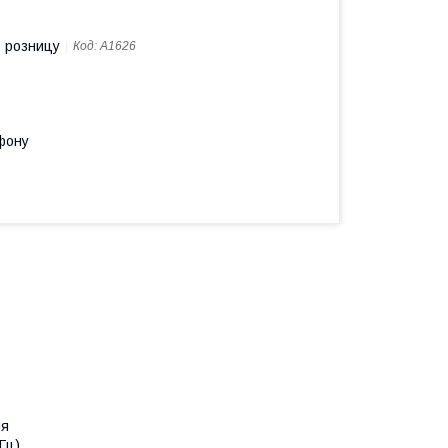
в розницу
Код:
A1626
фону
ия
Гц)