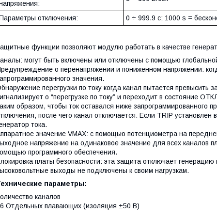
напряжения:
Параметры отключения:
0 ÷ 999.9 с; 1000 s = беско
ащитные функции позволяют модулю работать в качестве генерато
аналы: могут быть включены или отключены с помощью глобальной
редупреждение о перенапряжении и пониженном напряжении: ког
апрограммированного значения.
бнаружение перегрузки по току когда канал пытается превысить 
игнализирует о “перегрузке по току” и переходит в состояние 
аким образом, чтобы ток оставался ниже запрограммированного п
тключения, после чего канал отключается. Если TRIP установлен в
енератор тока.
ппаратное значение VMAX: с помощью потенциометра на передне
ыходное напряжение на одинаковое значение для всех каналов п
омощью программного обеспечения.
локировка платы безопасности: эта защита отключает генерацию 
ысоковольтные выходы не подключены к своим нагрузкам.
Технические параметры:
Количество каналов
6 Отдельных плавающих (изоляция ±50 В)