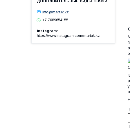
info@martuk.kz
+7 7089654155
Instagram
https://www.instagram.com/martuk.kz
М
п
р
5
О
К
р
у
о
Н