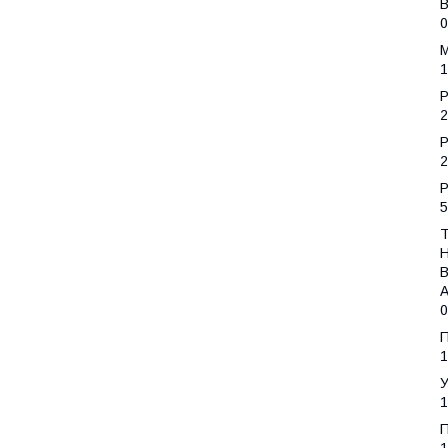
0
1
2
2
5
Н
В
0
1
1
П