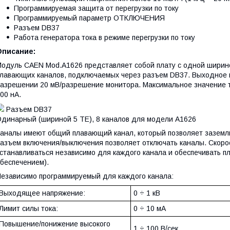
Программируемая защита от перегрузки по току
Программируемый параметр ОТКЛЮЧЕНИЯ
Разъем DB37
Работа генератора тока в режиме перегрузки по току
Описание:
одуль CAEN Mod.A1626 представляет собой плату с одной ширино
лавающих каналов, подключаемых через разъем DB37. Выходное н
азрешении 20 мВ/разрешение монитора. Максимальное значение т
00 нА.
Разъем DB37
динарный (шириной 5 ТЕ), 8 каналов для модели A1626
аналы имеют общий плавающий канал, который позволяет заземл
азъем включения/выключения позволяет отключать каналы. Скоро
станавливаться независимо для каждого канала и обеспечивать п
беспечением).
езависимо программируемый для каждого канала:
Выходящее напряжение:
0 ÷ 1 кВ
Лимит силы тока:
0 ÷ 10 мA
Повышение/понижение высокого
1 ÷ 100 В/сек