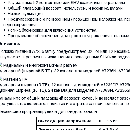
Радиальные 52-контактные или SHV-коаксиальные разъемы
Общий плавающий возврат, используемый всеми каналами
Низкая пульсация
Предупреждение о пониженном / повышенном напряжении, пере
перенапряжения
Логика блокировки для включения устройства
Программное обеспечение для простого управления каналами
Описание:
 блоках питания A7236 family предусмотрено 32, 24 или 12 незав
ыпускается в различных исполнениях, оснащенных SHV или ради
Радиальный многоконтактный разъем
динарный (шириной 5 ТЕ), 32 канала для моделей A7236N, A723
Разъем SHV
динарная ширина (5 TE), 12 каналов для моделей A7236DP, A72
войная ширина (10 TE), 24 канала для моделей A7236SN, A7236S
аналы имеют общий плавающий возврат, который позволяет зазем
оступна как с положительной, так и с отрицательной полярностью
езависимо программируемый для каждого канала:
Выходящее напряжение
0 ÷ 3.5 кВ
Лимит силы тока (Iset)
0 ÷ 3.5 мА