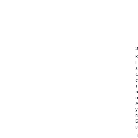
З
К
П
з
О
с
т
о
г
А
у
п
Б
в