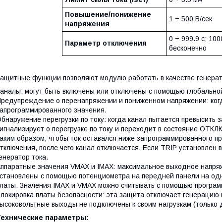
Повышение/понижение
1 ÷ 500 В/сек
напряжения
0 ÷ 999.9 с; 100
Параметр отключения
бесконечно
ащитные функции позволяют модулю работать в качестве генерато
аналы: могут быть включены или отключены с помощью глобальной
редупреждение о перенапряжении и пониженном напряжении: ког
апрограммированного значения.
бнаружение перегрузки по току: когда канал пытается превысить 
игнализирует о перегрузке по току и переходит в состояние ОТ
аким образом, чтобы ток оставался ниже запрограммированного п
тключения, после чего канал отключается. Если TRIP установлен в
енератор тока.
ппаратные значения VMAX и IMAX: максимальное выходное напряж
становлены с помощью потенциометра на передней панели на одн
латы. Значения IMAX и VMAX можно считывать с помощью програм
локировка платы безопасности: эта защита отключает генерацию 
ысоковольтные выходы не подключены к своим нагрузкам (только 
Технические параметры: