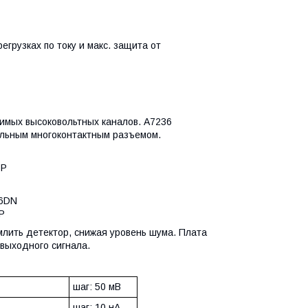
грузках по току и макс. защита от
исимых высоковольтных каналов. A7236
альным многоконтактным разъемом.
6P
36DN
P
лить детектор, снижая уровень шума. Плата
 выходного сигнала.
шаг: 50 мВ
шаг: 10 нA