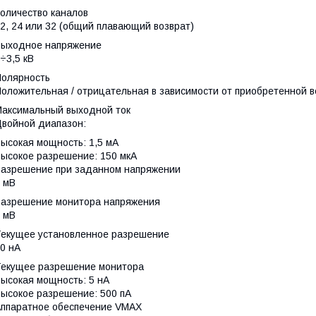
Количество каналов
2, 24 или 32 (общий плавающий возврат)
Выходное напряжение
÷3,5 кВ
Полярность
оложительная / отрицательная в зависимости от приобретенной 
Максимальный выходной ток
войной диапазон:
ысокая мощность: 1,5 мА
ысокое разрешение: 150 мкА
Разрешение при заданном напряжении
 мВ
Разрешение монитора напряжения
 мВ
Текущее установленное разрешение
0 нА
Текущее разрешение монитора
ысокая мощность: 5 нА
ысокое разрешение: 500 пА
Аппаратное обеспечение VMAX