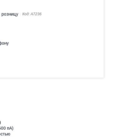
в розницу
Код:
A7236
фону
)
500 пА)
остью