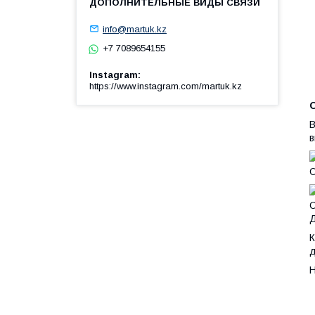
info@martuk.kz
+7 7089654155
Instagram
https://www.instagram.com/martuk.kz
В
в
О
О
Д
К
д
Н