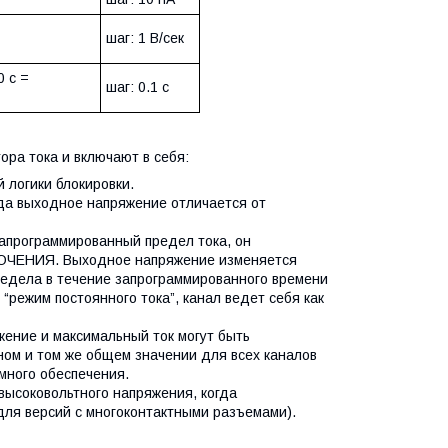
шаг: 1 В/сек
0 с =
шаг: 0.1 с
ра тока и включают в себя:
 логики блокировки.
да выходное напряжение отличается от
запрограммированный предел тока, он
КЛЮЧЕНИЯ. Выходное напряжение изменяется
редела в течение запрограммированного времени
 “режим постоянного тока”, канал ведет себя как
ение и максимальный ток могут быть
ом и том же общем значении для всех каналов
много обеспечения.
высоковольтного напряжения, когда
для версий с многоконтактными разъемами).