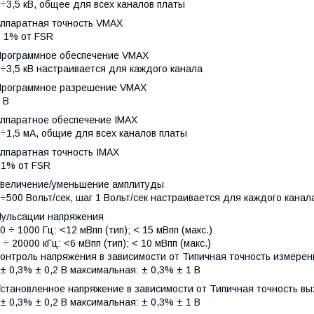
÷3,5 кВ, общее для всех каналов платы
Аппаратная точность VMAX
 1% от FSR
Программное обеспечение VMAX
÷3,5 кВ настраивается для каждого канала
Программное разрешение VMAX
 В
Аппаратное обеспечение IMAX
÷1,5 мА, общие для всех каналов платы
Аппаратная точность IMAX
1% от FSR
Увеличение/уменьшение амплитуды
÷500 Вольт/сек, шаг 1 Вольт/сек настраивается для каждого канал
Пульсации напряжения
0 ÷ 1000 Гц: <12 мВпп (тип); < 15 мВпп (макс.)
 ÷ 20000 кГц: <6 мВпп (тип); < 10 мВпп (макс.)
онтроль напряжения в зависимости от Типичная точность измере
 ± 0,3% ± 0,2 В максимальная: ± 0,3% ± 1 В
становленное напряжение в зависимости от Типичная точность в
 ± 0,3% ± 0,2 В максимальная: ± 0,3% ± 1 В