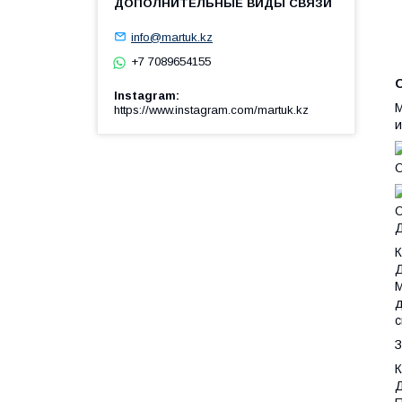
info@martuk.kz
+7 7089654155
Instagram
М
https://www.instagram.com/martuk.kz
и
О
О
Д
К
Д
М
д
с
З
К
Д