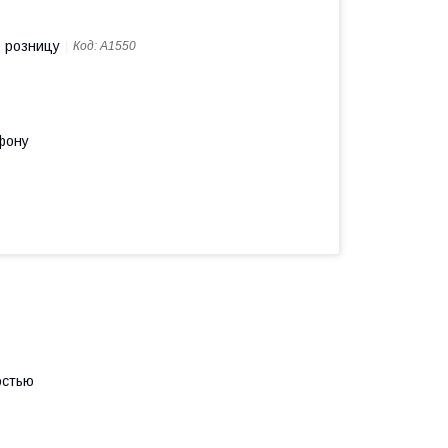
в розницу
Код:
A1550
фону
остью