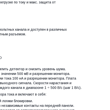
грузке по току и макс. защита от
ольтных канала и доступен в различных
тным разъемом.
D
лить детектор и снизить уровень шума.
 значении 500 мВ и разрешении монитора.
ии тока 100 нА и разрешении монитора. Плата
 выходного сигнала. Скорости нарастания и
ого канала в диапазоне 1 ÷ 500 В/с (шаг 1 В/с).
ра тока и включают в себя:
 логики блокировки.
 независимые контакты на передней панели.