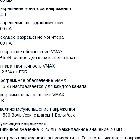
00 мВ
Разрешение монитора напряжения
,5 В
Разрешение по заданному току
00 нА
Текущее разрешение монитора
00 нА
Аппаратное обеспечение VMAX
÷5 кВ, общее для всех каналов платы
Аппаратная точность VMAX
 2,5% от FSR
Программное обеспечение VMAX
÷5 кВ настраивается для каждого канала
программное разрешение VMAX
 В
Увеличение/уменьшение напряжения
÷500 Вольт/сек, с шагом 1 Вольт/сек
Пульсации напряжения
ипичное значение < 25 мВ; максимальное значение 40 мВ
онтроль напряжения в зависимости от Точность выходного нап