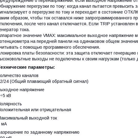
редупреждение о перенапряжении: если выходное напряжение от
бнаружение перегрузки по току: когда канал пытается превысить 
игнализирует о перегрузке по току и переходит в состояние ОТ
аким образом, чтобы ток оставался ниже запрограммированного п
тключения, после чего канал отключается. Если TRIP установлен в
енератор тока.
ппаратное значение VMAX: максимальное выходное напряжение м
отенциометра на передней панели на одинаковом общем значени
читывать с помощью программного обеспечения.
локировка платы безопасности: эта защита отключает генерацию 
ысоковольтные выходы не подключены к своим нагрузкам (только 
Технические параметры:
Количество каналов
2/24 (Общий плавающий обратный сигнал)
Выходное напряжение
÷5 кВ
Полярность
оложительная или отрицательная
Максимальный выходной ток
 мА
Разрешение по заданному напряжению