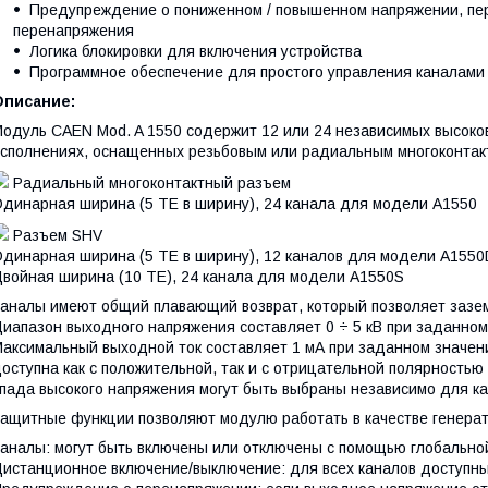
Предупреждение о пониженном / повышенном напряжении, пере
перенапряжения
Логика блокировки для включения устройства
Программное обеспечение для простого управления каналами
Описание:
одуль CAEN Mod. A 1550 содержит 12 или 24 независимых высоков
сполнениях, оснащенных резьбовым или радиальным многоконтак
Радиальный многоконтактный разъем
динарная ширина (5 TE в ширину), 24 канала для модели A1550
Разъем SHV
динарная ширина (5 TE в ширину), 12 каналов для модели A1550
войная ширина (10 ТЕ), 24 канала для модели A1550S
аналы имеют общий плавающий возврат, который позволяет зазем
иапазон выходного напряжения составляет 0 ÷ 5 кВ при заданном
аксимальный выходной ток составляет 1 мА при заданном значен
оступна как с положительной, так и с отрицательной полярностью
пада высокого напряжения могут быть выбраны независимо для кажд
ащитные функции позволяют модулю работать в качестве генерато
аналы: могут быть включены или отключены с помощью глобальной
истанционное включение/выключение: для всех каналов доступны