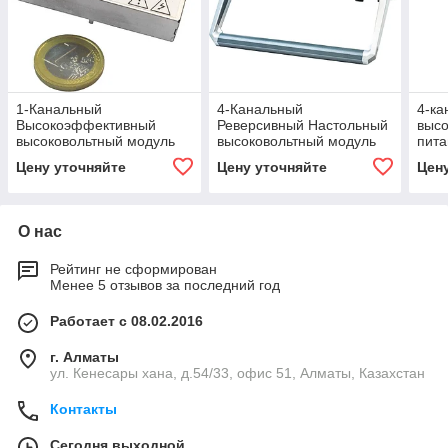
1-Канальный
4-Канальный
4-ка
Высокоэффективный
Реверсивный Настольный
высо
высоковольтный модуль
высоковольтный модуль
пита
питания напряжением
питания напряжением
кВ/3
Цену уточняйте
Цену уточняйте
Цен
800 В/50 мкА (5 В) A7508
500 В/200 мкА DT1419ET
DT5
О нас
Рейтинг не сформирован
Менее 5 отзывов за последний год
Работает с 08.02.2016
г. Алматы
ул. Кенесары хана, д.54/33, офис 51, Алматы, Казахстан
Контакты
Сегодня выходной