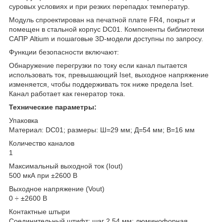
суровых условиях и при резких перепадах температур.
Модуль спроектирован на печатной плате FR4, покрыт и
помещен в стальной корпус DC01. Компоненты библиотеки
САПР Altium и пошаговые 3D-модели доступны по запросу.
Функции безопасности включают:
Обнаружение перегрузки по току если канал пытается
использовать ток, превышающий Iset, выходное напряжение
изменяется, чтобы поддерживать ток ниже предела Iset.
Канал работает как генератор тока.
Технические параметры:
Упаковка
Материал: DC01; размеры: Ш=29 мм; Д=54 мм; В=16 мм
Количество каналов
1
Максимальный выходной ток (Iout)
500 мкА при ±2600 В
Выходное напряжение (Vout)
0 ÷ ±2600 В
Контактные штыри
Соединительный штифт; шаг 2,54 мм; люминофорная