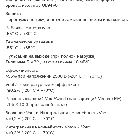
бронза; изолятор UL94V0
Защита
Перегрузка по току, короткое замыкание, искры и влажность
Рабочая температура
-55° C ÷ +80° C
Температура хранения
-55° C ÷ +85°C
Пульсации на выходе (при полной нагрузке)
Типичные 5 мВ/с, максимальные 10 мВ/С
Эффективность
>55% при напряжении 2500 В (-20° C ÷ +70° C)
Vout / Температурный коэффициент
<±0,2% (-20° C ÷ +70°C)
Разность значений Vout/Avout (для вариаций Vin на ±5%)
<1,5 X 10-3 при полной шкале
Значение Vout и Интегральная нелинейность Vset
<±0,2% (-20° C ÷ +70° C)
Интегральная нелинейность Vmon и Vout
<±0,2% (-20° C ÷ +70°C)