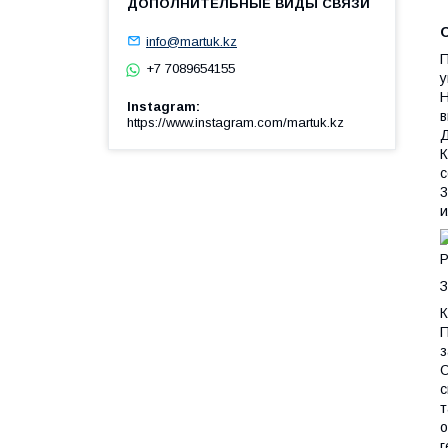
info@martuk.kz
П
+7 7089654155
у
Н
Instagram
в
https://www.instagram.com/martuk.kz
Д
К
с
3
и
Р
З
К
П
з
О
с
т
о
г