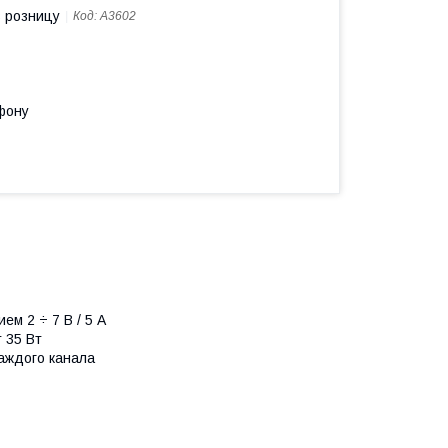
в розницу
Код:
A3602
фону
м 2 ÷ 7 В / 5 А
 35 Вт
аждого канала