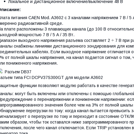
Локальное и дистанционное включение/выключение 48 В
Описание:
лата питания CAEN Mod. A3602 с 3 каналами напряжением 7 В / 5 
меренно радиоактивной среде.
а плате расположены 3 плавающих канала (до 100 В относительно
ыходной мощностью 7 В / 5 А / 35 Вт.
иапазон выходного напряжения разъема составляет 2 ÷ 7 В при 
аналы снабжены линиями дистанционного зондирования для ком
оединительных кабелях. Если выходное напряжение отличается о
% от полной шкалы напряжения, на канал подается сигнал о том, 
ли пониженного напряжения.
Разъем DB37
азъем типа FCI DCPV37S300GT для модели A3602
ащитные функции позволяют модулю работать в качестве генерато
аналы: могут быть включены или отключены с помощью глобальной
редупреждение о перенапряжении и пониженном напряжении: есл
апрограммированного значения более чем на 3% от полной шкалы
бнаружение перегрузки по току: когда канал пытается превысить 
игнализирует о перегрузке по току и переходит в состояние ОТ
аким образом, чтобы ток оставался ниже запрограммированного п
тключения, после чего канал отключается. Если TRIP установлен в
енератор тока.