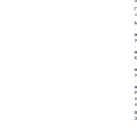
5
<
М
:
м
У
:
м
К
:
м
У
:
м
Р
±
±
3