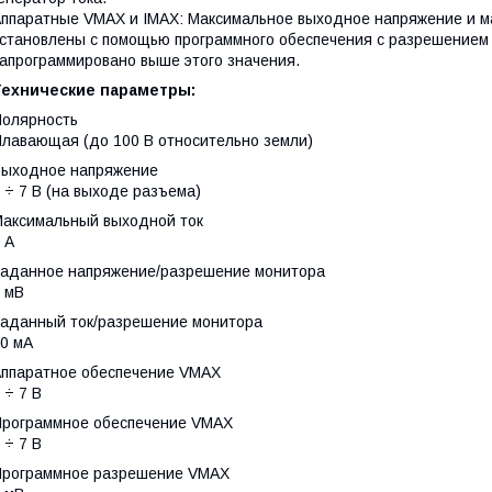
ппаратные VMAX и IMAX: Максимальное выходное напряжение и ма
становлены с помощью программного обеспечения с разрешением 
апрограммировано выше этого значения.
Технические параметры:
Полярность
лавающая (до 100 В относительно земли)
Выходное напряжение
 ÷ 7 В (на выходе разъема)
Максимальный выходной ток
 А
Заданное напряжение/разрешение монитора
 мВ
Заданный ток/разрешение монитора
0 мА
Аппаратное обеспечение VMAX
 ÷ 7 В
Программное обеспечение VMAX
 ÷ 7 В
Программное разрешение VMAX