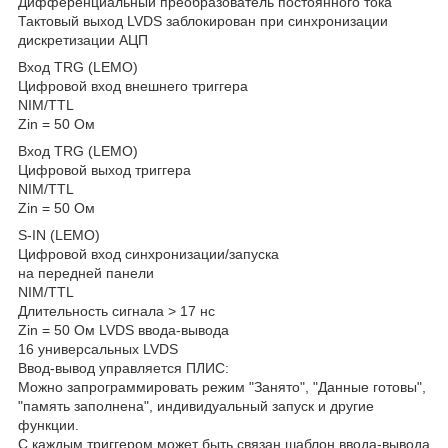
Дифференциальный преобразователь постоянного тока
Тактовый выход LVDS заблокирован при синхронизации
дискретизации АЦП
Вход TRG (LEMO)
Цифровой вход внешнего триггера
NIM/TTL
Zin = 50 Ом
Вход TRG (LEMO)
Цифровой выход триггера
NIM/TTL
Zin = 50 Ом
S‐IN (LEMO)
Цифровой вход синхронизации/запуска
на передней панели
NIM/TTL
Длительность сигнала > 17 нс
Zin = 50 Ом LVDS ввода-вывода
16 универсальных LVDS
Ввод-вывод управляется ПЛИС:
Можно запрограммировать режим "Занято", "Данные готовы",
"память заполнена", индивидуальный запуск и другие
функции.
С каждым триггером может быть связан шаблон ввода-вывода