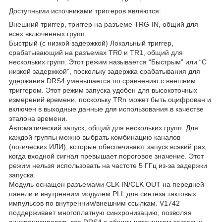
Доступными источниками триггеров являются:
Внешний триггер, триггер на разъеме TRG-IN, общий для
всех включенных групп.
Быстрый (с низкой задержкой) Локальный триггер,
срабатывающий на разъемах TR0 и TR1, общий для
нескольких групп. Этот режим называется “Быстрым” или “С
низкой задержкой”, поскольку задержка срабатывания для
удержания DRS4 уменьшается по сравнению с внешним
триггером. Этот режим запуска удобен для высокоточных
измерений времени, поскольку TRn может быть оцифрован и
включен в выходные данные для использования в качестве
эталона времени.
Автоматический запуск, общий для нескольких групп. Для
каждой группы можно выбрать комбинацию каналов
(логических ИЛИ), которые обеспечивают запуск всякий раз,
когда входной сигнал превышает пороговое значение. Этот
режим нельзя использовать на частоте 5 ГГц из-за задержки
запуска.
Модуль оснащен разъемами CLK IN/CLK OUT на передней
панели и внутренним модулем PLL для синтеза тактовых
импульсов по внутренним/внешним ссылкам. V1742
поддерживает многоплатную синхронизацию, позволяя
синхронизировать все DRS4 с общим источником тактовых