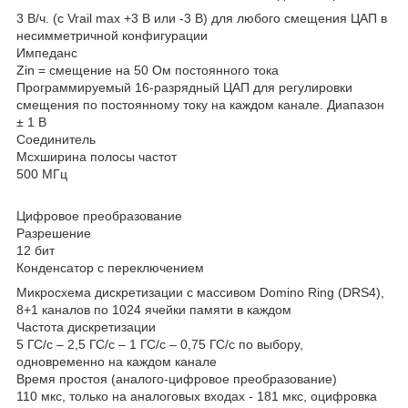
3 В/ч. (с Vrail max +3 В или -3 В) для любого смещения ЦАП в
несимметричной конфигурации
Импеданс
Zin = смещение на 50 Ом постоянного тока
Программируемый 16-разрядный ЦАП для регулировки
смещения по постоянному току на каждом канале. Диапазон
± 1 В
Соединитель
Mcxширина полосы частот
500 МГц
Цифровое преобразование
Разрешение
12 бит
Конденсатор с переключением
Микросхема дискретизации с массивом Domino Ring (DRS4),
8+1 каналов по 1024 ячейки памяти в каждом
Частота дискретизации
5 ГС/с – 2,5 ГС/с – 1 ГС/с – 0,75 ГС/с по выбору,
одновременно на каждом канале
Время простоя (аналого-цифровое преобразование)
110 мкс, только на аналоговых входах - 181 мкс, оцифровка