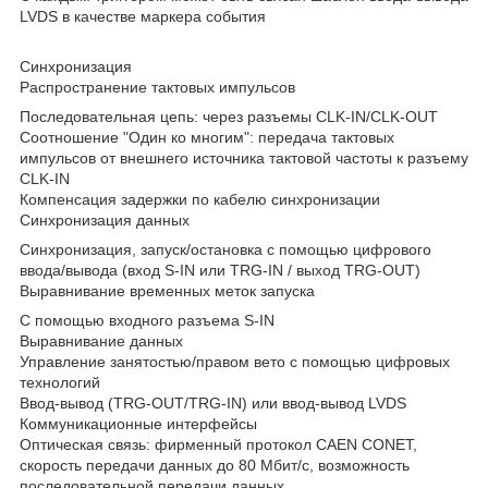
LVDS в качестве маркера события
Синхронизация
Распространение тактовых импульсов
Последовательная цепь: через разъемы CLK‐IN/CLK‐OUT
Соотношение "Один ко многим": передача тактовых
импульсов от внешнего источника тактовой частоты к разъему
CLK‐IN
Компенсация задержки по кабелю синхронизации
Синхронизация данных
Синхронизация, запуск/остановка с помощью цифрового
ввода/вывода (вход S‐IN или TRG‐IN / выход TRG‐OUT)
Выравнивание временных меток запуска
С помощью входного разъема S‐IN
Выравнивание данных
Управление занятостью/правом вето с помощью цифровых
технологий
Ввод‐вывод (TRG‐OUT/TRG-IN) или ввод-вывод LVDS
Коммуникационные интерфейсы
Оптическая связь: фирменный протокол CAEN CONET,
скорость передачи данных до 80 Мбит/с, возможность
последовательной передачи данных.