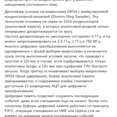
смещением постоянного тока).
Дигитайзер основан на микросхеме DRS4 с коммутируемой
конденсаторной решеткой (Domino Ring Sampler). Эта
технология основана на серии из 1024 конденсаторов
(аналоговой памяти), в которых аналоговый входной сигнал
непрерывно дискретизируется по кругу.
Частота дискретизации по умолчанию составляет 5 ГГц, и ее
можно запрограммировать на 2,5 ГГц, 1 ГГц и 750 МГц.
Аналого-цифровое преобразование выполняется не
одновременно с фазой выборки микросхемы и начинается
сразу после выполнения условия запуска, что приводит к
простою в 110 мкс в случае, если оцифровываются только
аналоговые входы, и 181 мкс при оцифровке TRn быстрого
запуска. Когда триггер останавливает выборку микросхемы
DRS4 (фаза удержания), буфер аналоговой памяти
замораживается, и содержимое ячейки становится
доступным 12-разрядному АЦП для цифрового
преобразования.
Цифровая память позволяет сохранять последующие
события, даже если считывание еще не начато. Более того,
поскольку буферы цифровой памяти работают по принципу
FIFO, операции считывания из VME или Optical Link не
влияют на операции записи последующих событий.