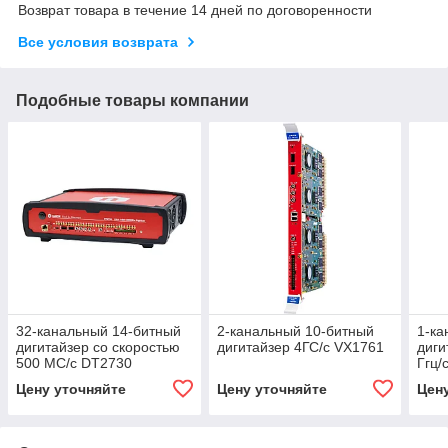
Возврат товара в течение 14 дней по договоренности
Все условия возврата
Подобные товары компании
32-канальный 14-битный
2-канальный 10-битный
1-ка
дигитайзер со скоростью
дигитайзер 4ГС/с VX1761
диги
500 МС/с DT2730
Ггц/
Цену уточняйте
Цену уточняйте
Цен