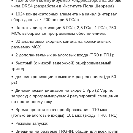
Технология коммутируемых конденсаторов на основе
чипа DRS4 (разработан в Институте Пола Шеррера)
1024 конденсаторных элемента на канал (интервал
сбора данных ~ 200 нс при 5 ГС/с)
Частоты дискретизации 5 ГС/с, 2,5 ГС/с, 1 ГС/с, 750
МС/с выбираются программным обеспечением.
32 аналоговых входных канала на коаксиальных
разъемах MCX
2 дополнительных аналоговых входа (TR0 и TR1):
быстрый (с низкой задержкой) оцифровываемый
триггер
для синхронизации с высоким разрешением (до 50
ps)
Динамический диапазон на входе 1 Vpp (2 Vpp по
запросу) с программируемой регулировкой смещения
по постоянному току
Время простоя из-за преобразования: 110 мкс
(только аналоговые входы), 181 мкс (входы TR0, TR1)
Режимы запуска:
Внешний на разъеме TRG-IN; общий для всех групп