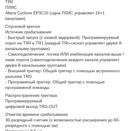
TR0
ПЛИС
Altera Cyclone EP3C16 (одна ПЛИС управляет 16+1
каналами)
Спусковой крючок
Источник срабатывания
‐ Быстрый запуск (с низкой задержкой): Программируемый
порог на TR0 и TR1 (каждый TRn‐сигнал управляет двумя 8-
канальными группами)
‐ Самоподключение: логика ИЛИ комбинация каналов выше /
ниже порога (самоподключение каждого канала управляет
двумя 8‐канальными группами)
‐ Внешний триггер: Общий триггер с помощью встроенного
разъема TRG
‐ Программный триггер: Общий триггер с помощью
программной команды
Распространение триггера
Программируемый
цифровой выход TRG‐OUT
Отметка времени срабатывания
30‐разрядный счетчик (с возможностью расширения до 60‐
разрядного с помощью sw)
Разрешение 8,5 нс