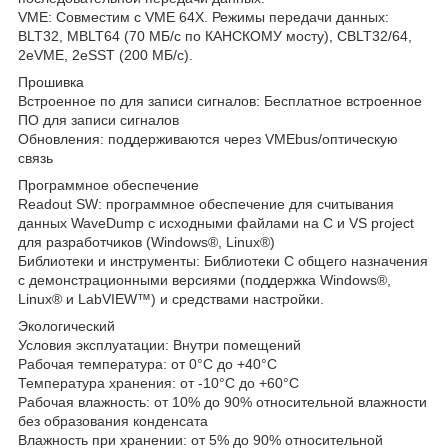
VME: Совместим с VME 64X. Режимы передачи данных:
BLT32, MBLT64 (70 МБ/с по КАНСКОМУ мосту), CBLT32/64,
2eVME, 2eSST (200 МБ/с).
Прошивка
Встроенное по для записи сигналов: Бесплатное встроенное
ПО для записи сигналов
Обновления: поддерживаются через VMEbus/оптическую
связь
Программное обеспечение
Readout SW: программное обеспечение для считывания
данных WaveDump с исходными файлами на C и VS project
для разработчиков (Windows®, Linux®)
Библиотеки и инструменты: Библиотеки C общего назначения
с демонстрационными версиями (поддержка Windows®,
Linux® и LabVIEW™) и средствами настройки.
Экологический
Условия эксплуатации: Внутри помещений
Рабочая температура: от 0°C до +40°C
Температура хранения: от -10°C до +60°C
Рабочая влажность: от 10% до 90% относительной влажности
без образования конденсата
Влажность при хранении: от 5% до 90% относительной