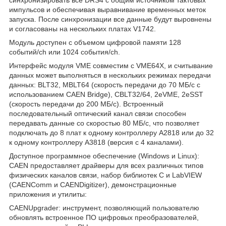
импульсов и обеспечивая выравнивание временных меток
запуска. После синхронизации все данные будут выровнены
и согласованы на нескольких платах V1742.
Модуль доступен с объемом цифровой памяти 128
событий/ch или 1024 события/ch.
Интерфейс модуля VME совместим с VME64X, и считывание
данных может выполняться в нескольких режимах передачи
данных: BLT32, MBLT64 (скорость передачи до 70 МБ/с с
использованием CAEN Bridge), CBLT32/64, 2eVME, 2eSST
(скорость передачи до 200 МБ/с). Встроенный
последовательный оптический канал связи способен
передавать данные со скоростью 80 МБ/с, что позволяет
подключать до 8 плат к одному контроллеру A2818 или до 32
к одному контроллеру A3818 (версия с 4 каналами).
Доступное программное обеспечение (Windows и Linux):
CAEN предоставляет драйверы для всех различных типов
физических каналов связи, набор библиотек C и LabVIEW
(CAENComm и CAENDigitizer), демонстрационные
приложения и утилиты:
CAENUpgrader: инструмент, позволяющий пользователю
обновлять встроенное ПО цифровых преобразователей,