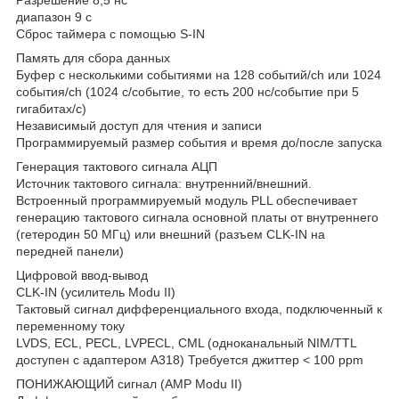
диапазон 9 с
Сброс таймера с помощью S‐IN
Память для сбора данных
Буфер с несколькими событиями на 128 событий/ch или 1024
события/ch (1024 с/событие, то есть 200 нс/событие при 5
гигабитах/с)
Независимый доступ для чтения и записи
Программируемый размер события и время до/после запуска
Генерация тактового сигнала АЦП
Источник тактового сигнала: внутренний/внешний.
Встроенный программируемый модуль PLL обеспечивает
генерацию тактового сигнала основной платы от внутреннего
(гетеродин 50 МГц) или внешний (разъем CLK‐IN на
передней панели)
Цифровой ввод-вывод
CLK-IN (усилитель Modu II)
Тактовый сигнал дифференциального входа, подключенный к
переменному току
LVDS, ECL, PECL, LVPECL, CML (одноканальный NIM/TTL
доступен с адаптером A318) Требуется джиттер < 100 ppm
ПОНИЖАЮЩИЙ сигнал (AMP Modu II)