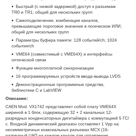
Быстрый (с низкой задержкой) доступ к разъемам
TR0 и TR1; общий для нескольких групп
Самоподключение, комбинации каналов,
превышающие пороговое значение в логическом ИЛИ;
общий для нескольких групп
Параметры буфера памяти: 128 событий/ch; 1024
события/ch
VME64 (совместимый с VME64X) и интерфейсы
оптической связи
Функции многоплатной синхронизации
16 программируемых устройств ввода-вывода LVDS
Демонстрационные программные средства,
библиотеки C и LabVIEW
Описание:
CAEN Mod. VX1742 представляет собой плату VME64X
шириной в 1 блок, содержащую 32 + 2 канальных 12-
разрядных конденсаторных дигитайзера с коммутацией 5 ГС/
с. Входной динамический диапазон составляет 1 Vpp на
несимметричных коаксиальных разъемах MCX (16-
разрядный ЦАП на каждом канале для управления