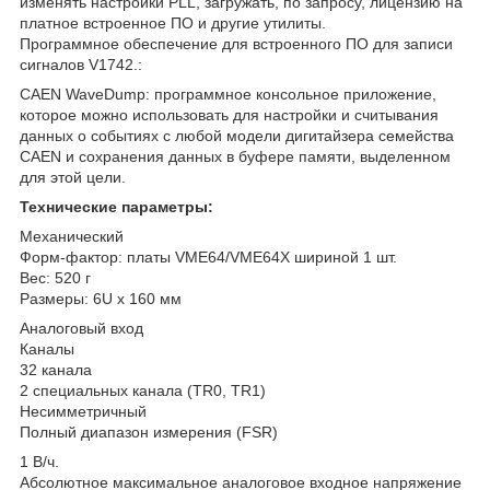
изменять настройки PLL, загружать, по запросу, лицензию на
платное встроенное ПО и другие утилиты.
Программное обеспечение для встроенного ПО для записи
сигналов V1742.:
CAEN WaveDump: программное консольное приложение,
которое можно использовать для настройки и считывания
данных о событиях с любой модели дигитайзера семейства
CAEN и сохранения данных в буфере памяти, выделенном
для этой цели.
Технические параметры:
Механический
Форм‐фактор: платы VME64/VME64X шириной 1 шт.
Вес: 520 г
Размеры: 6U x 160 мм
Аналоговый вход
Каналы
32 канала
2 специальных канала (TR0, TR1)
Несимметричный
Полный диапазон измерения (FSR)
1 В/ч.
Абсолютное максимальное аналоговое входное напряжение