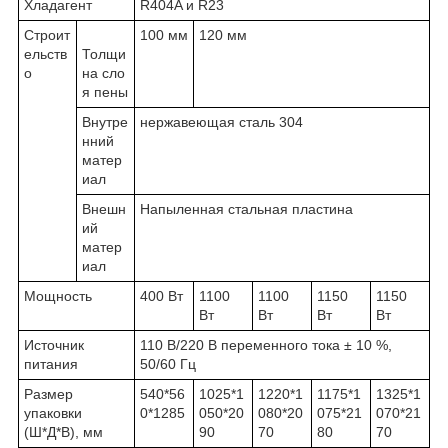
Хладагент
R404A и R23
Строит
100 мм
120 мм
ельств
Толщи
о
на сло
я пены
Внутре
нержавеющая сталь 304
нний
матер
иал
Внешн
Напыленная стальная пластина
ий
матер
иал
Мощность
400 Вт
1100
1100
1150
1150
Вт
Вт
Вт
Вт
Источник
110 В/220 В переменного тока ± 10 %,
питания
50/60 Гц
Размер
540*56
1025*1
1220*1
1175*1
1325*1
упаковки
0*1285
050*20
080*20
075*21
070*21
(Ш*Д*В), мм
90
70
80
70