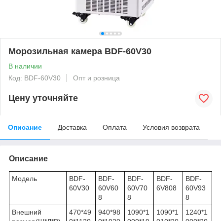
Морозильная камера BDF-60V30
В наличии
Код: BDF-60V30
Опт и розница
Цену уточняйте
Описание
Доставка
Оплата
Условия возврата
Описание
Модель
BDF-
BDF-
BDF-
BDF-
BDF-
60V30
60V60
60V70
6V808
60V93
8
8
8
Внешний
470*49
940*98
1090*1
1090*1
1240*1