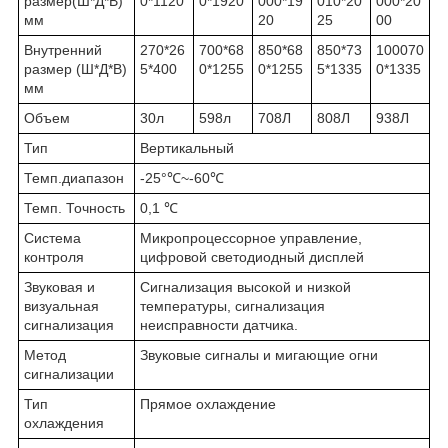
размер(Ш*Д*В)
0*1120
0*1920
000*19
010*20
000*20
мм
20
25
00
Внутренний
270*26
700*68
850*68
850*73
100070
размер (Ш*Д*В)
5*400
0*1255
0*1255
5*1335
0*1335
мм
Объем
30л
598л
708Л
808Л
938Л
Тип
Вертикальный
Темп.диапазон
-25°℃~-60℃
Темп. Точность
0,1 ℃
Система
Микропроцессорное управление,
контроля
цифровой светодиодный дисплей
Звуковая и
Сигнализация высокой и низкой
визуальная
температуры, сигнализация
сигнализация
неисправности датчика.
Метод
Звуковые сигналы и мигающие огни
сигнализации
Тип
Прямое охлаждение
охлаждения