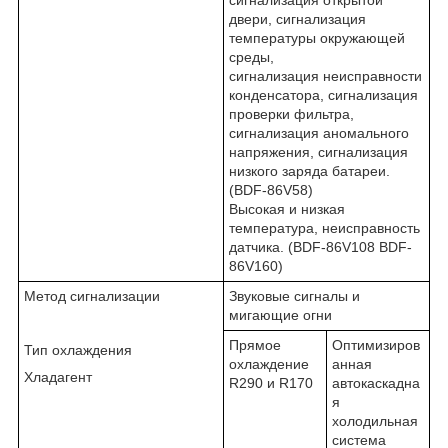
двери, сигнализация
температуры окружающей
среды,
сигнализация неисправности
конденсатора, сигнализация
проверки фильтра,
сигнализация аномального
напряжения, сигнализация
низкого заряда батареи.
(BDF-86V58)
Высокая и низкая
температура, неисправность
датчика. (BDF-86V108 BDF-
86V160)
Метод сигнализации
Звуковые сигналы и
мигающие огни
Прямое
Оптимизиров
Тип охлаждения
охлаждение
анная
Хладагент
R290 и R170
автокаскадна
я
холодильная
система