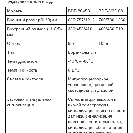
предприниматели и т. д.
Модель
BDF-86V58
BDF-86V108
Внешний размер(Ш*В)мм
635*757*1212
700*730*1260
Внутренний размер (Ш*Д*В)
330*453*410
460*460*510
мм
Объем
58л
108л
Тип
Вертикальный
Темп.диапазон
-40℃～-86℃
Темп. Точность
0,1 ℃
Система контроля
Микропроцессорное
управление, цифровой
светодиодный дисплей
Звуковая и визуальная
Сигнализация высокой и
сигнализация
низкой температуры,
сигнализация неисправности
датчика, сигнализация
неисправности термостата,
сигнализация сбоя питания,
сигнализация открытой