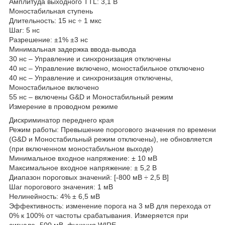
Амплитуда выходного TTL: 3,1 В
Моностабильная ступень
Длительность: 15 нс ÷ 1 мкс
Шаг: 5 нс
Разрешение: ±1% ±3 нс
Минимальная задержка ввода-вывода
30 нс – Управление и синхронизация отключены
40 нс – Управление включено, моностабильное отключено
40 нс – Управление и синхронизация отключены,
Моностабильное включено
55 нс – включены G&D и Моностабильный режим
Измерение в проводном режиме
Дискриминатор переднего края
Режим работы: Превышение порогового значения по времени
(G&D и Моностабильный режим отключены), не обновляется
(при включенном моностабильном выходе)
Минимальное входное напряжение: ± 10 мВ
Максимальное входное напряжение: ± 5,2 В
Диапазон пороговых значений: [-800 мВ ÷ 2,5 В]
Шаг порогового значения: 1 мВ
Нелинейность: 4% ± 6,5 мВ
Эффективность: изменение порога на 3 мВ для перехода от
0% к 100% от частоты срабатывания. Измеряется при
сигнале -500 мВ, функция WIRE