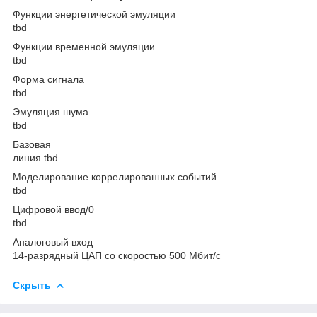
Функции энергетической эмуляции
tbd
Функции временной эмуляции
tbd
Форма сигнала
tbd
Эмуляция шума
tbd
Базовая
линия tbd
Моделирование коррелированных событий
tbd
Цифровой ввод/0
tbd
Аналоговый вход
14-разрядный ЦАП со скоростью 500 Мбит/с
Скрыть