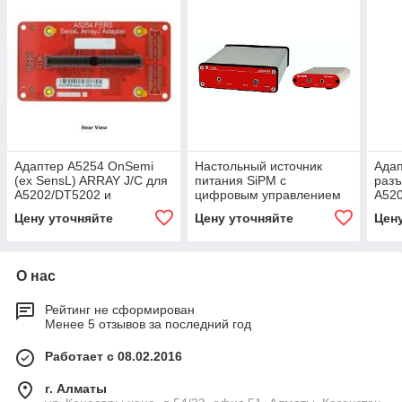
Адаптер A5254 OnSemi
Настольный источник
Адап
(ex SensL) ARRAY J/C для
питания SiPM с
разъ
A5202/DT5202 и
цифровым управлением
A52
A5204/DT5204
напряжением 85 В/10 мА
A52
Цену уточняйте
Цену уточняйте
Цен
и USB DT5485P
О нас
Рейтинг не сформирован
Менее 5 отзывов за последний год
Работает с 08.02.2016
г. Алматы