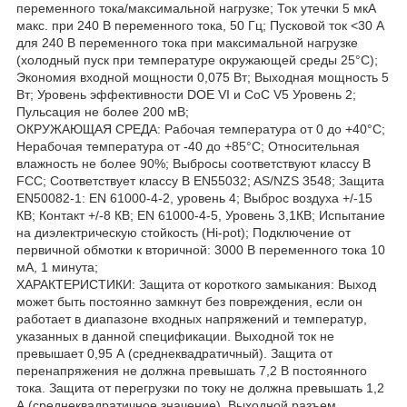
переменного тока/максимальной нагрузке; Ток утечки 5 мкА
макс. при 240 В переменного тока, 50 Гц; Пусковой ток <30 А
для 240 В переменного тока при максимальной нагрузке
(холодный пуск при температуре окружающей среды 25°C);
Экономия входной мощности 0,075 Вт; Выходная мощность 5
Вт; Уровень эффективности DOE VI и CoC V5 Уровень 2;
Пульсация не более 200 мВ;
ОКРУЖАЮЩАЯ СРЕДА: Рабочая температура от 0 до +40°C;
Нерабочая температура от -40 до +85°C; Относительная
влажность не более 90%; Выбросы соответствуют классу B
FCC; Соответствует классу B EN55032; AS/NZS 3548; Защита
EN50082-1: EN 61000-4-2, уровень 4; Выброс воздуха +/-15
КВ; Контакт +/-8 КВ; EN 61000-4-5, Уровень 3,1КВ; Испытание
на диэлектрическую стойкость (Hi-pot); Подключение от
первичной обмотки к вторичной: 3000 В переменного тока 10
мА, 1 минута;
ХАРАКТЕРИСТИКИ: Защита от короткого замыкания: Выход
может быть постоянно замкнут без повреждения, если он
работает в диапазоне входных напряжений и температур,
указанных в данной спецификации. Выходной ток не
превышает 0,95 А (среднеквадратичный). Защита от
перенапряжения не должна превышать 7,2 В постоянного
тока. Защита от перегрузки по току не должна превышать 1,2
А (среднеквадратичное значение). Выходной разъем