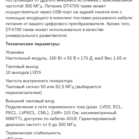
частотой 300 МГц. Питание DT4700 также может
осуществляться через USB-порт на задней панели или с
помощью входящего в комплект поставки разъемного кабеля
питания от вашего цифрового преобразователя. Кроме того,
DT4700 также может использоваться в качестве
универсального разветвителя.
Технические параметры:
Упаковка
Настольный модуль; 160 Вт x 55 В x 170 Д, мм3 Вес 1,65 кг
Тактовый выход
10 выходов LVDS
Частота внутреннего генератора
Тактовый сигнал 50 или 62,5 МГц (выбирается
переключателем)
Внешний тактовый вход
Подключение к сети переменного тока (разн. LVDS, ECL,
PECL, LVPECL, CML), Zdiff= 110 Ом; несимметричный
NIM/TTL доступен по кабелю A318; Гарантированный
диапазон частот= от 0 до 300 МГц
Термическая стабильность
±50 ppm