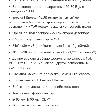
На базе SiPM-датчика площадью почти 1,5 дюйма2
Встроенное высокое напряжение 20-80 В для
смещения SiPM
версия i-Spector PLUS (скоро появится) со
встроенным блоком синхронизации для измерения
совпадений и ToF между несколькими устройствами
Оригинальная электроника или сборка детектора
Сборка с сцинтиллятором CsI:
24x24x30 мм3 (приблизительно 1x1x1,2 дюйма3)
30x30x30 мм3 (приблизительно 1,2×1,2× 1,2 дюйма3)
Другие варианты сборки доступны по запросу: NaI,
BGO, LYSO, LaBr3 или любой другой совместимый
сцинтиллятор
Съемная механика для легкой замены кристалла
Подключение к ПК через Ethernet
Веб-конфигурация и интерфейс монитора
Компактный форм-фактор
Ø 60 мм, h 90 мм (OEM)
Ø 60 мм, h 135 мм (СБОРКА)