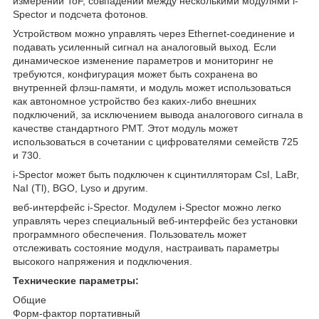
измерений ToF, совпадений между несколькими модулями i-
Spector и подсчета фотонов.
Устройством можно управлять через Ethernet-соединение и
подавать усиленный сигнал на аналоговый выход. Если
динамическое изменение параметров и мониторинг не
требуются, конфигурация может быть сохранена во
внутренней флэш-памяти, и модуль может использоваться
как автономное устройство без каких-либо внешних
подключений, за исключением вывода аналогового сигнала в
качестве стандартного PMT. Этот модуль может
использоваться в сочетании с цифрователями семейств 725
и 730.
i-Spector может быть подключен к сцинтилляторам CsI, LaBr,
NaI (Tl), BGO, Lyso и другим.
веб-интерфейс i-Spector. Модулем i-Spector можно легко
управлять через специальный веб-интерфейс без установки
программного обеспечения. Пользователь может
отслеживать состояние модуля, настраивать параметры
высокого напряжения и подключения.
Технические параметры:
Общие
Форм-фактор портативный