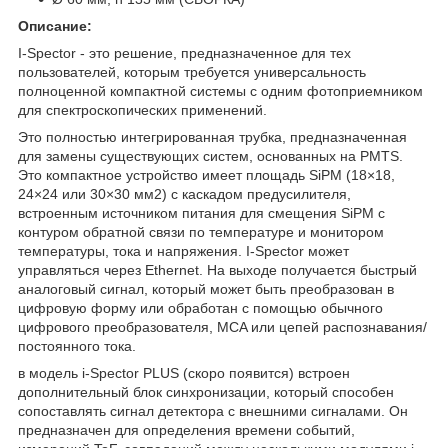
Описание:
I-Spector - это решение, предназначенное для тех
пользователей, которым требуется универсальность
полноценной компактной системы с одним фотоприемником
для спектроскопических применений.
Это полностью интегрированная трубка, предназначенная
для замены существующих систем, основанных на PMTS.
Это компактное устройство имеет площадь SiPM (18×18,
24×24 или 30×30 мм2) с каскадом предусилителя,
встроенным источником питания для смещения SiPM с
контуром обратной связи по температуре и монитором
температуры, тока и напряжения. I-Spector может
управляться через Ethernet. На выходе получается быстрый
аналоговый сигнал, который может быть преобразован в
цифровую форму или обработан с помощью обычного
цифрового преобразователя, MCA или цепей распознавания/
постоянного тока.
в модель i-Spector PLUS (скоро появится) встроен
дополнительный блок синхронизации, который способен
сопоставлять сигнал детектора с внешними сигналами. Он
предназначен для определения времени событий,