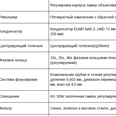
Регулировка корпуса лампы объектив
Револьвер
Пятикратный наконечник с обратной 
Конденсатор ELWD NA0.3, LWD 72 мм
Конденсатор
150 мм)
Центрирующий телескоп
Центрирующий телескоп(q)30mm)
10x, 20x, 40x фазовая кольцевая пла
Фазовое кольцо
(регулируемая)
Коаксиальная грубая и точная регули
Система фокусировки
деление 0,002 мм, диапазон перемещ
мм, вниз на 4,5 мм
Освещение
6V, 30W галогенная лампа, регулируе
Фильтр
Синее, зеленое и матовое стекло, ди