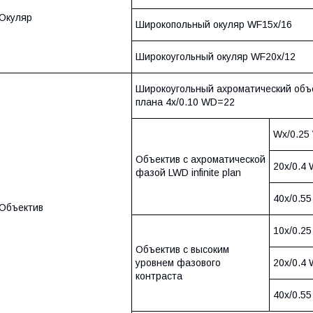
Окуляр
Широкопольный окуляр WF15x/16
Широкоугольный окуляр WF20x/12
Широкоугольный ахроматический объе
плана 4x/0.10 WD=22
Wx/0.25
Объектив с ахроматической
20x/0.4
фазой LWD infinite plan
40x/0.5
Объектив
10x/0.2
Объектив с высоким
уровнем фазового
20x/0.4
контраста
40x/0.5