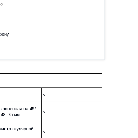
02
фону
√
аклоненная на 45°,
√
 48–75 мм
аметр окулярной
√