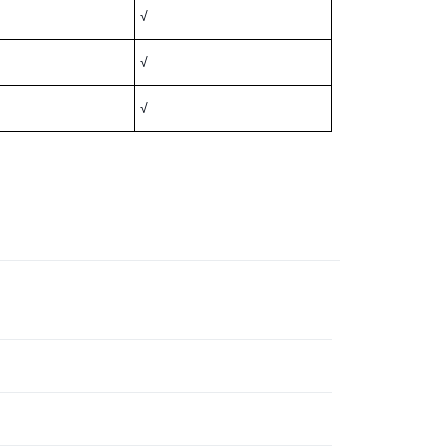
√
√
√