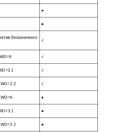
●
●
ктив бесконечного
√
 WD=6
√
 WD=3.1
√
5 WD=2.2
√
5 WD=6
●
 WD=3.1
●
5 WD=2.2
●