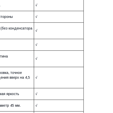
а
√
стороны
√
 (без конденсатора
√
√
стина
√
ровка, точное
ения вверх на 4,5
√
мая яркость
√
аметр 45 мм.
√