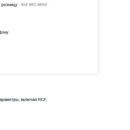
в розницу
Код:
BKC-MH16
фону
араметры, включая RCF.