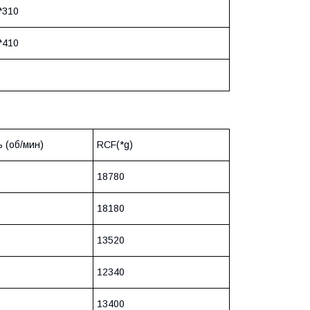
*310
*410
 (об/мин)
RCF(*g)
18780
18180
13520
12340
13400