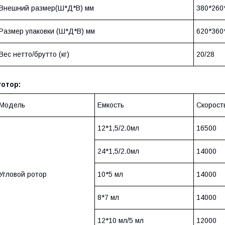
Внешний размер(Ш*Д*В) мм
380*260
Размер упаковки (Ш*Д*В) мм
620*360
Вес нетто/брутто (кг)
20/28
Ротор:
Модель
Емкость
Скорость
12*1,5/2.0мл
16500
24*1,5/2.0мл
14000
Угловой ротор
10*5 мл
14000
8*7 мл
14000
12*10 мл/5 мл
12000