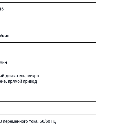
16
б/мин
мин
ый двигатель, микро
ние, прямой привод
В переменного тока, 50/60 Гц