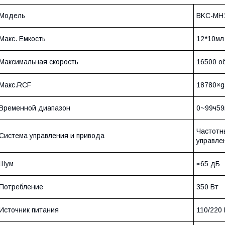
Модель
BKC-MH
Макс. Емкость
12*10мл
Максимальная скорость
16500 о
Макс.RCF
18780×g
Временной диапазон
0~99ч59
Частотн
Система управления и привода
управле
Шум
≤65 дБ
Потребление
350 Вт
Источник питания
110/220 