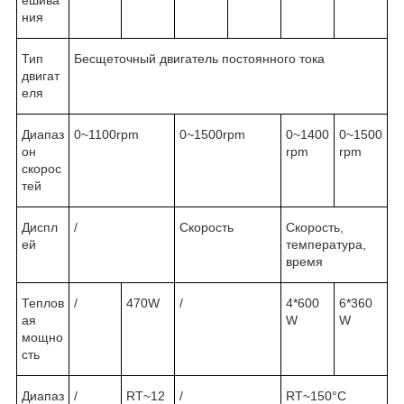
ния
Тип
Бесщеточный двигатель постоянного тока
двигат
еля
Диапаз
0~1100rpm
0~1500rpm
0~1400
0~1500
он
rpm
rpm
скорос
тей
Диспл
/
Скорость
Скорость,
ей
температура,
время
Теплов
/
470W
/
4*600
6*360
ая
W
W
мощно
сть
Диапаз
/
RT~12
/
RT~150°C