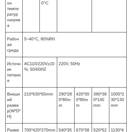
он
0°C
темпе
ратур
нагрев
а
Рабоч
5~40°C, 80%RH
ая
среда
Источн
AC110/220V±10
220V, 50Hz
ик
%, 50/60HZ
питани
я
Внешн
210*630*65mm
290*28
420*30
380*38
1005*2
ий
0*80m
0*80m
0*145
30*130
разме
m
m
mm
mm
р(W*D*
H)
Разме
700*420*270mm
540*35
670*38
520*52
1130*4