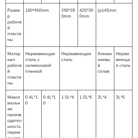
Разме
180*450mm
290*28
420*30
(p145mm
р
0mm
0mm
рабоче
й
пласти
ны
Матер
Нержавеющая
Нержавеющая
Алюми
Нержа
иал
сталь с
сталь
ниевы
веюща
рабоче
силиконовой
й
я сталь
й
пленкой
сплав
пласти
ны
Макси
0.4L*1
0.4L*1
1.5L*4
1.5L*6
3L*4
3L*6
мальн
0
0
ая
произв
одител
ьность
перем
ешива