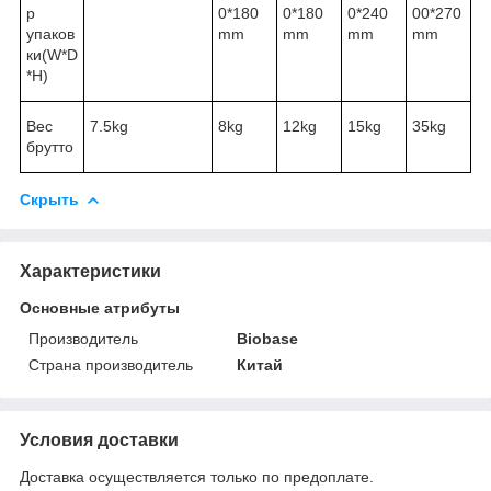
р
0*180
0*180
0*240
00*270
упаков
mm
mm
mm
mm
ки(W*D
*H)
Вес
7.5kg
8kg
12kg
15kg
35kg
брутто
Скрыть
Характеристики
Основные атрибуты
Производитель
Biobase
Страна производитель
Китай
Условия доставки
Доставка осуществляется только по предоплате.