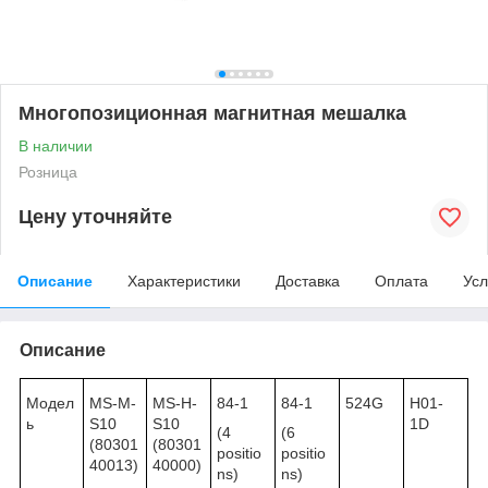
Многопозиционная магнитная мешалка
В наличии
Розница
Цену уточняйте
Описание
Характеристики
Доставка
Оплата
Усл
Описание
Модел
MS-M-
MS-H-
84-1
84-1
524G
H01-
ь
S10
S10
1D
(4
(6
(80301
(80301
positio
positio
40013)
40000)
ns)
ns)