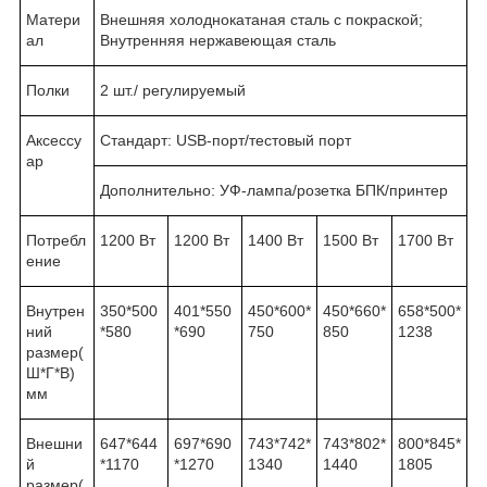
Матери
Внешняя холоднокатаная сталь с покраской;
ал
Внутренняя нержавеющая сталь
Полки
2 шт./ регулируемый
Аксессу
Стандарт: USB-порт/тестовый порт
ар
Дополнительно: УФ-лампа/розетка БПК/принтер
Потребл
1200 Вт
1200 Вт
1400 Вт
1500 Вт
1700 Вт
ение
Внутрен
350*500
401*550
450*600*
450*660*
658*500*
ний
*580
*690
750
850
1238
размер(
Ш*Г*В)
мм
Внешни
647*644
697*690
743*742*
743*802*
800*845*
й
*1170
*1270
1340
1440
1805
размер(