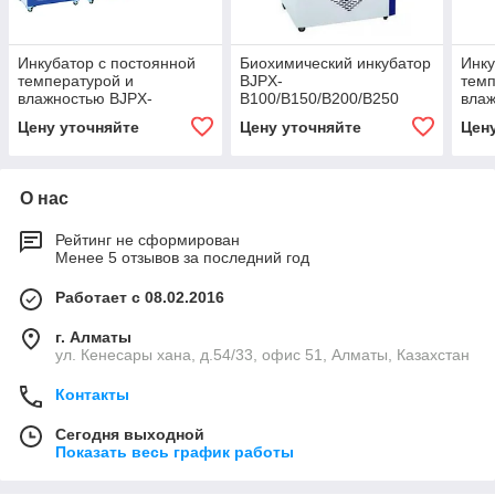
Инкубатор с постоянной
Биохимический инкубатор
Инку
температурой и
BJPX-
темп
влажностью BJPX-
B100/B150/B200/B250
вла
HT200BII/BJPX-HT250
Цену уточняйте
Цену уточняйте
Цен
BJPX-HT300 BJPX-HT400
О нас
Рейтинг не сформирован
Менее 5 отзывов за последний год
Работает с 08.02.2016
г. Алматы
ул. Кенесары хана, д.54/33, офис 51, Алматы, Казахстан
Контакты
Сегодня выходной
Показать весь график работы