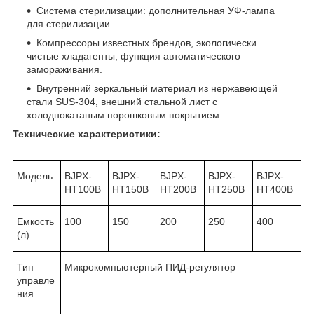
Система стерилизации: дополнительная УФ-лампа
для стерилизации.
Компрессоры известных брендов, экологически
чистые хладагенты, функция автоматического
замораживания.
Внутренний зеркальный материал из нержавеющей
стали SUS-304, внешний стальной лист с
холоднокатаным порошковым покрытием.
Технические характеристики:
Модель
BJPX-
BJPX-
BJPX-
BJPX-
BJPX-
HT100B
HT150B
HT200B
HT250B
HT400B
Емкость
100
150
200
250
400
(л)
Тип
Микрокомпьютерный ПИД-регулятор
управле
ния