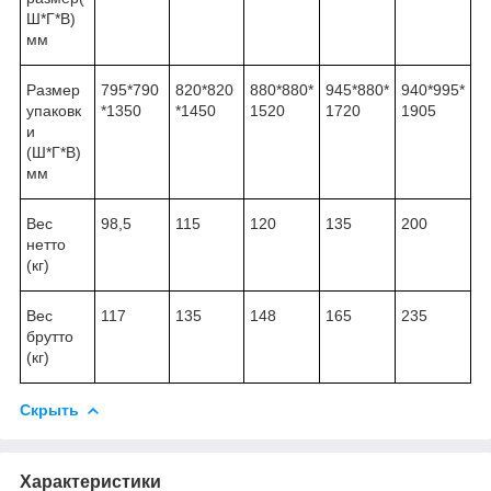
Ш*Г*В)
мм
Размер
795*790
820*820
880*880*
945*880*
940*995*
упаковк
*1350
*1450
1520
1720
1905
и
(Ш*Г*В)
мм
Вес
98,5
115
120
135
200
нетто
(кг)
Вес
117
135
148
165
235
брутто
(кг)
Скрыть
Характеристики