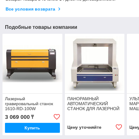
Все условия возврата
Подобные товары компании
Лазерный
ПАНОРАМНЫЙ
УЛЬ
гравировальный станок
АВТОМАТИЧЕСКИЙ
МАР
1610-RD-100W
СТАНОК ДЛЯ ЛАЗЕРНОЙ
МА
РЕЗКИ С ПОИСКОМ
WER
3 069 000
₸
КРОМОК WER1390CCD
Цену уточняйте
Цен
Купить