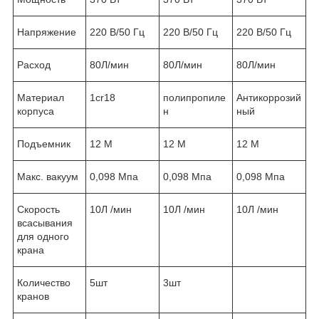
Напряжение
220 В/50 Гц
220 В/50 Гц
220 В/50 Гц
Расход
80Л/мин
80Л/мин
80Л/мин
Материал
1cr18
полипропиле
Антикоррозий
корпуса
н
ный
Подъемник
12 М
12 М
12 М
Макс. вакуум
0,098 Мпа
0,098 Мпа
0,098 Мпа
Скорость
10Л /мин
10Л /мин
10Л /мин
всасывания
для одного
крана
Количество
5шт
3шт
кранов