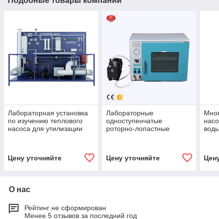
Подобные товары компании
Лабораторная установка
Лабораторные
Мно
по изучению теплового
одноступенчатые
насо
насоса для утилизации
роторно-лопастные
вод
тепла отходящих газов
вакуумные насосы
Цену уточняйте
Цену уточняйте
Цен
О нас
Рейтинг не сформирован
Менее 5 отзывов за последний год