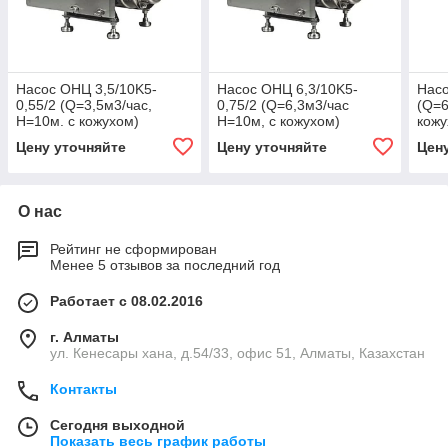
Насос ОНЦ 3,5/10K5-
Насос ОНЦ 6,3/10K5-
Насо
0,55/2 (Q=3,5м3/час,
0,75/2 (Q=6,3м3/час
(Q=6
H=10м. с кожухом)
H=10м, с кожухом)
кожу
Цену уточняйте
Цену уточняйте
Цен
О нас
Рейтинг не сформирован
Менее 5 отзывов за последний год
Работает с 08.02.2016
г. Алматы
ул. Кенесары хана, д.54/33, офис 51, Алматы, Казахстан
Контакты
Сегодня выходной
Показать весь график работы