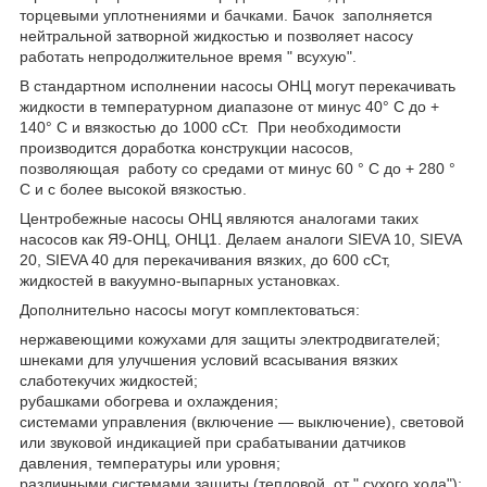
торцевыми уплотнениями и бачками. Бачок заполняется
нейтральной затворной жидкостью и позволяет насосу
работать непродолжительное время " всухую".
В стандартном исполнении насосы ОНЦ могут перекачивать
жидкости в температурном диапазоне от минус 40° С до +
140° С и вязкостью до 1000 сСт. При необходимости
производится доработка конструкции насосов,
позволяющая работу со средами от минус 60 ° С до + 280 °
С и с более высокой вязкостью.
Центробежные насосы ОНЦ являются аналогами таких
насосов как Я9-ОНЦ, ОНЦ1. Делаем аналоги SIEVA 10, SIEVA
20, SIEVA 40 для перекачивания вязких, до 600 сСт,
жидкостей в вакуумно-выпарных установках.
Дополнительно насосы могут комплектоваться:
нержавеющими кожухами для защиты электродвигателей;
шнеками для улучшения условий всасывания вязких
слаботекучих жидкостей;
рубашками обогрева и охлаждения;
системами управления (включение — выключение), световой
или звуковой индикацией при срабатывании датчиков
давления, температуры или уровня;
различными системами защиты (тепловой, от " сухого хода");