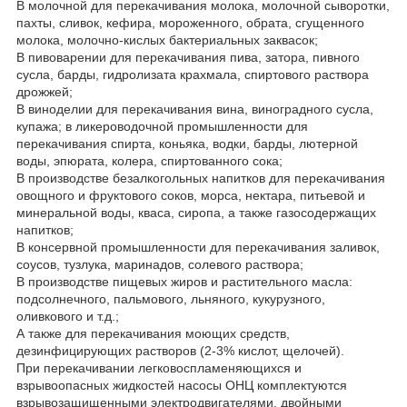
В молочной для перекачивания молока, молочной сыворотки,
пахты, сливок, кефира, мороженного, обрата, сгущенного
молока, молочно-кислых бактериальных заквасок;
В пивоварении для перекачивания пива, затора, пивного
сусла, барды, гидролизата крахмала, спиртового раствора
дрожжей;
В виноделии для перекачивания вина, виноградного сусла,
купажа; в ликероводочной промышленности для
перекачивания спирта, коньяка, водки, барды, лютерной
воды, эпюрата, колера, спиртованного сока;
В производстве безалкогольных напитков для перекачивания
овощного и фруктового соков, морса, нектара, питьевой и
минеральной воды, кваса, сиропа, а также газосодержащих
напитков;
В консервной промышленности для перекачивания заливок,
соусов, тузлука, маринадов, солевого раствора;
В производстве пищевых жиров и растительного масла:
подсолнечного, пальмового, льняного, кукурузного,
оливкового и т.д.;
А также для перекачивания моющих средств,
дезинфицирующих растворов (2-3% кислот, щелочей).
При перекачивании легковоспламеняющихся и
взрывоопасных жидкостей насосы ОНЦ комплектуются
взрывозащищенными электродвигателями, двойными