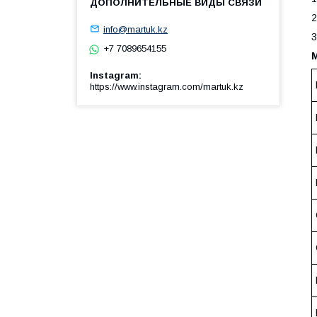
2
info@martuk.kz
3
+7 7089654155
Instagram
https://www.instagram.com/martuk.kz