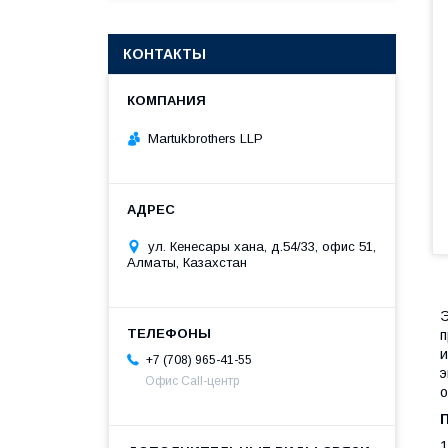
КОНТАКТЫ
Martukbrothers LLP
ул. Кенесары хана, д.54/33, офис 51,
Алматы, Казахстан
Э
п
и
+7 (708) 965-41-55
э
Офис Call-центр
о
1