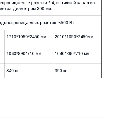
епроницаемые розетки * 4, вытяжной канал из
метра диаметром 300 мм.
одонепроницаемых розеток: ≤500 Вт.
1710*1050*2450 мм
2010*1050*2450мм
1040*890*710 мм
1040*890*710 мм
340 кг
390 кг