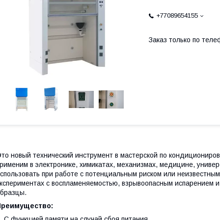
+77089654155
Заказ только по теле
то новый технический инструмент в мастерской по кондициониров
рименим в электронике, химикатах, механизмах, медицине, универ
спользовать при работе с потенциальным риском или неизвестны
кспериментах с воспламеняемостью, взрывоопасным испарением и
бразцы.
Преимущество:
. С функцией памяти на случай сбоя питания.