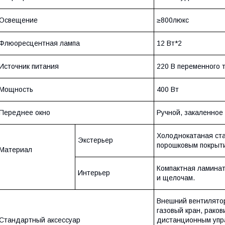
Освещение
≥800люкс
Флюоресцентная лампа
12 Вт*2
Источник питания
220 В переменного т
Мощность
400 Вт
Переднее окно
Ручной, закаленное
Холоднокатаная ста
Экстерьер
порошковым покрыт
Материал
Компактная ламинат
Интерьер
и щелочам.
Внешний вентилятор
газовый кран, раков
Стандартный аксессуар
дистанционным упр