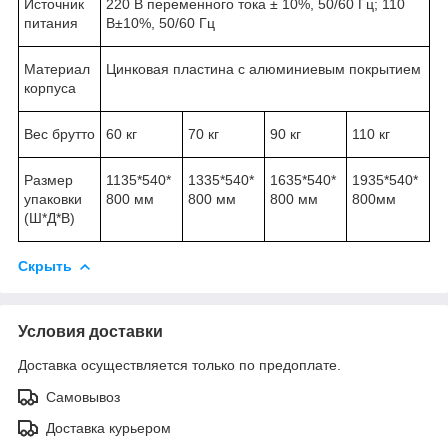
Источник
220 В переменного тока ± 10%, 50/60 Гц; 110
питания
В±10%, 50/60 Гц
Материал
Цинковая пластина с алюминиевым покрытием
корпуса
Вес брутто
60 кг
70 кг
90 кг
110 кг
Размер
1135*540*
1335*540*
1635*540*
1935*540*
упаковки
800 мм
800 мм
800 мм
800мм
(Ш*Д*В)
Скрыть
Условия доставки
Доставка осуществляется только по предоплате.
Самовывоз
Доставка курьером