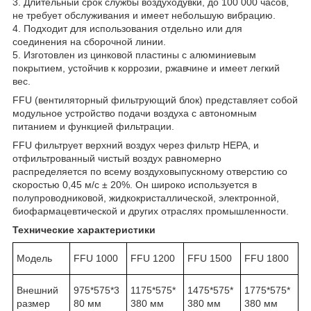
3. Длительный срок службы воздуходувки, до 100 000 часов,
не требует обслуживания и имеет небольшую вибрацию.
4. Подходит для использования отдельно или для
соединения на сборочной линии.
5. Изготовлен из цинковой пластины с алюминиевым
покрытием, устойчив к коррозии, ржавчине и имеет легкий
вес.
FFU (вентиляторный фильтрующий блок) представляет собой
модульное устройство подачи воздуха с автономным
питанием и функцией фильтрации.
FFU фильтрует верхний воздух через фильтр HEPA, и
отфильтрованный чистый воздух равномерно
распределяется по всему воздуховыпускному отверстию со
скоростью 0,45 м/с ± 20%. Он широко используется в
полупроводниковой, жидкокристаллической, электронной,
биофармацевтической и других отраслях промышленности.
Технические характеристики
Модель
FFU 1000
FFU 1200
FFU 1500
FFU 1800
Внешний
975*575*3
1175*575*
1475*575*
1775*575*
размер
80 мм
380 мм
380 мм
380 мм