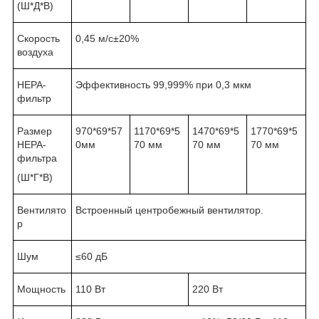
(Ш*Д*В)
Скорость
0,45 м/с±20%
воздуха
НЕРА-
Эффективность 99,999% при 0,3 мкм
фильтр
Размер
970*69*57
1170*69*5
1470*69*5
1770*69*5
HEPA-
0мм
70 мм
70 мм
70 мм
фильтра
(Ш*Г*В)
Вентилято
Встроенный центробежный вентилятор.
р
Шум
≤60 дБ
Мощность
110 Вт
220 Вт