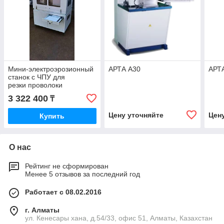
Мини-электроэрозионный
АРТА А30
АРТ
станок с ЧПУ для
резки проволоки
3 322 400
₸
Цену уточняйте
Цен
Купить
О нас
Рейтинг не сформирован
Менее 5 отзывов за последний год
Работает с 08.02.2016
г. Алматы
ул. Кенесары хана, д.54/33, офис 51, Алматы, Казахстан