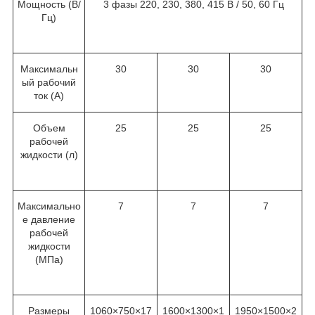
Мощность (В/
3 фазы 220, 230, 380, 415 В / 50, 60 Гц
Гц)
Максимальн
30
30
30
ый рабочий
ток (А)
Объем
25
25
25
рабочей
жидкости (л)
Максимально
7
7
7
е давление
рабочей
жидкости
(МПа)
Размеры
1060×750×17
1600×1300×1
1950×1500×2