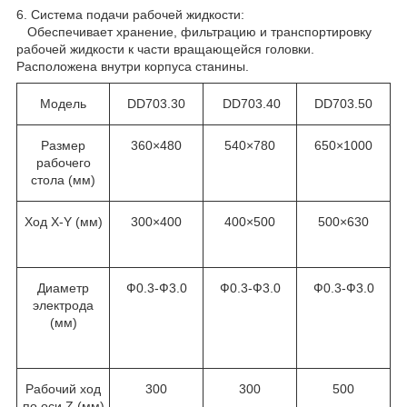
6. Система подачи рабочей жидкости:
Обеспечивает хранение, фильтрацию и транспортировку
рабочей жидкости к части вращающейся головки.
Расположена внутри корпуса станины.
Модель
DD703.30
DD703.40
DD703.50
Размер
360×480
540×780
650×1000
рабочего
стола (мм)
Ход X-Y (мм)
300×400
400×500
500×630
Диаметр
Ф0.3-Ф3.0
Ф0.3-Ф3.0
Ф0.3-Ф3.0
электрода
(мм)
Рабочий ход
300
300
500
по оси Z (мм)