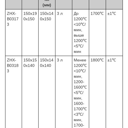
(мм)
ZHX-
150x19
150x14
3 л
До
1700℃
±1℃
B0317
0x150
0x150
1200℃
3
<10℃/
мин,
выше
1200℃
<5℃/
мин
ZHX-
150x15
150x14
3 л
Менее
1800℃
±1℃
B0318
0x140
0x140
1200℃
3
<10℃/
мин,
1200-
1600℃
<5℃/
мин,
1600-
1700℃
<3℃/
мин,
1700-