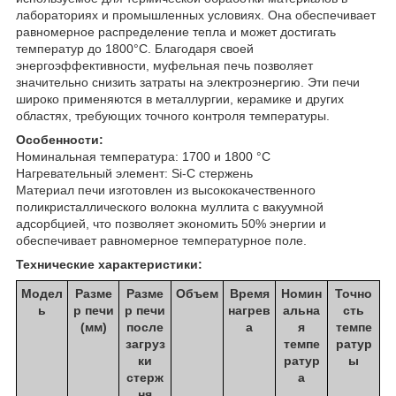
лабораториях и промышленных условиях. Она обеспечивает
равномерное распределение тепла и может достигать
температур до 1800°C. Благодаря своей
энергоэффективности, муфельная печь позволяет
значительно снизить затраты на электроэнергию. Эти печи
широко применяются в металлургии, керамике и других
областях, требующих точного контроля температуры.
Особенности:
Номинальная температура: 1700 и 1800 °C
Нагревательный элемент: Si-C стержень
Материал печи изготовлен из высококачественного
поликристаллического волокна муллита с вакуумной
адсорбцией, что позволяет экономить 50% энергии и
обеспечивает равномерное температурное поле.
Технические характеристики:
Модел
Разме
Разме
Объем
Время
Номин
Точно
ь
р печи
р печи
нагрев
альна
сть
(мм)
после
а
я
темпе
загруз
темпе
ратур
ки
ратур
ы
стерж
а
ня