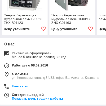
Энергосберегающая
Энергосберегающая
Ком
муфельная печь 1200°C
муфельная печь 1600°C
печь
ZHX-B01123
ZHX-G01163
Цену уточняйте
Цену уточняйте
Цен
О нас
Рейтинг не сформирован
Менее 5 отзывов за последний год
Работает с 08.02.2016
г. Алматы
ул. Кенесары хана, д.54/33, офис 51, Алматы, Казахстан
Контакты
Сегодня выходной
Показать весь график работы