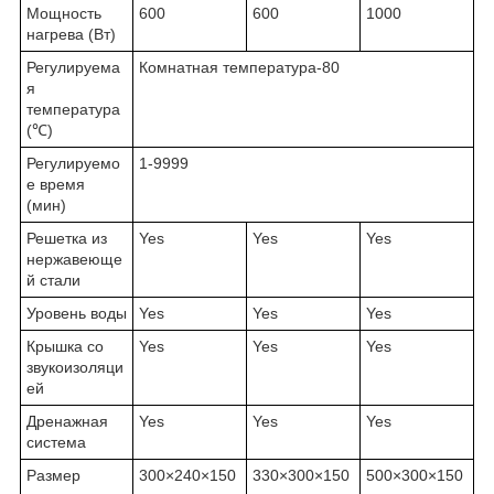
Мощность
600
600
1000
нагрева (Вт)
Регулируема
Комнатная температура-80
я
температура
(℃)
Регулируемо
1-9999
е время
(мин)
Решетка из
Yes
Yes
Yes
нержавеюще
й стали
Уровень воды
Yes
Yes
Yes
Крышка со
Yes
Yes
Yes
звукоизоляци
ей
Дренажная
Yes
Yes
Yes
система
Размер
300×240×150
330×300×150
500×300×150