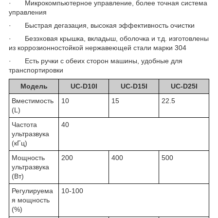
· Микрокомпьютерное управление, более точная система
управления
· Быстрая дегазация, высокая эффективность очистки
· Безэховая крышка, вкладыш, оболочка и т.д. изготовлены
из коррозионностойкой нержавеющей стали марки 304
· Есть ручки с обеих сторон машины, удобные для
транспортировки
Модель
UC-D10I
UC-D15I
UC-D25I
Вместимость
10
15
22.5
(L)
Частота
40
ультразвука
(кГц)
Мощность
200
400
500
ультразвука
(Вт)
Регулируема
10-100
я мощность
(%)