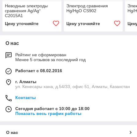
Неводные электроды
Электрод сравнения
Элек
сравнения Ag/Ag⁺
Hg/HgO CS902
Hg/
C2015A1
Цену уточняйте
Цену уточняйте
Цен
О нас
Рейтинг не сформирован
Менее 5 отзывов за последний год
Работает с 08.02.2016
г. Алматы
ул. Кенесары хана, д.54/33, офис 51, Алматы, Казахстан
Контакты
Сегодня работает с 10:00 до 18:00
Показать весь график работы
О нас