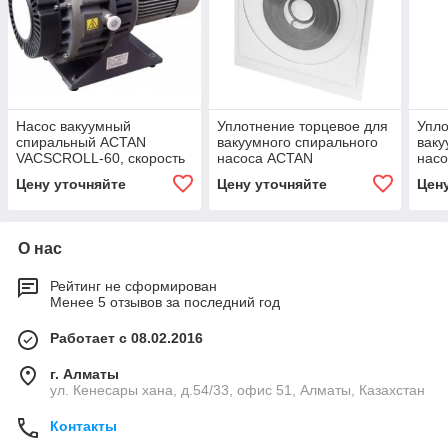
Насос вакуумный
Уплотнение торцевое для
Упло
спиральный ACTAN
вакуумного спирального
ваку
VACSCROLL-60, скорость
насоса ACTAN
нас
откачки 60 куб.м/ч,
VACSCROLL-31
VAC
Цену уточняйте
Цену уточняйте
Цен
трёхфазный 380В
О нас
Рейтинг не сформирован
Менее 5 отзывов за последний год
Работает с 08.02.2016
г. Алматы
ул. Кенесары хана, д.54/33, офис 51, Алматы, Казахстан
Контакты