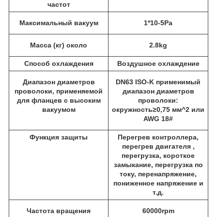
частот
Максимальный вакуум
1*10-5Pa
Масса (кг) около
2.8kg
Способ охлаждения
Воздушное охлаждение
Диапазон диаметров
DN63 ISO-K применимый
проволоки, применяемой
диапазон диаметров
для фланцев с высоким
проволоки:
вакуумом
окружность≥0,75 мм^2 или
AWG 18#
Функция защиты
Перегрев контроллера,
перегрев двигателя ,
перегрузка, короткое
замыкание, перегрузка по
току, перенапряжение,
пониженное напряжение и
т.д.
Частота вращения
60000rpm