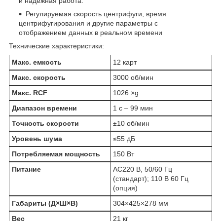
и надежная работа.
Регулируемая скорость центрифуги, время
центрифугирования и другие параметры с
отображением данных в реальном времени
Технические характеристики:
Макс. емкость
12 карт
Макс. скорость
3000 об/мин
Макс. RCF
1026 ×g
Диапазон времени
1 с – 99 мин
Точность скорости
±10 об/мин
Уровень шума
≤55 дБ
Потребляемая мощность
150 Вт
Питание
AC220 В, 50/60 Гц
(стандарт); 110 В 60 Гц
(опция)
Габариты (Д×Ш×В)
304×425×278 мм
Вес
21 кг