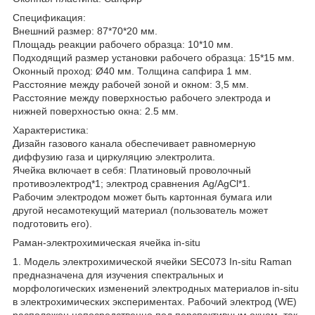
Спецификация:
Внешний размер: 87*70*20 мм.
Площадь реакции рабочего образца: 10*10 мм.
Подходящий размер установки рабочего образца: 15*15 мм.
Оконный проход: Ø40 мм. Толщина сапфира 1 мм.
Расстояние между рабочей зоной и окном: 3,5 мм.
Расстояние между поверхностью рабочего электрода и
нижней поверхностью окна: 2.5 мм.
Характеристика:
Дизайн газового канала обеспечивает равномерную
диффузию газа и циркуляцию электролита.
Ячейка включает в себя: Платиновый проволочный
противоэлектрод*1; электрод сравнения Ag/AgCl*1.
Рабочим электродом может быть картонная бумага или
другой несамотекущий материал (пользователь может
подготовить его).
Раман-электрохимическая ячейка in-situ
1. Модель электрохимической ячейки SEC073 In-situ Raman
предназначена для изучения спектральных и
морфологических изменений электродных материалов in-situ
в электрохимических экспериментах. Рабочий электрод (WE)
расположен непосредственно под перспективным окном, так