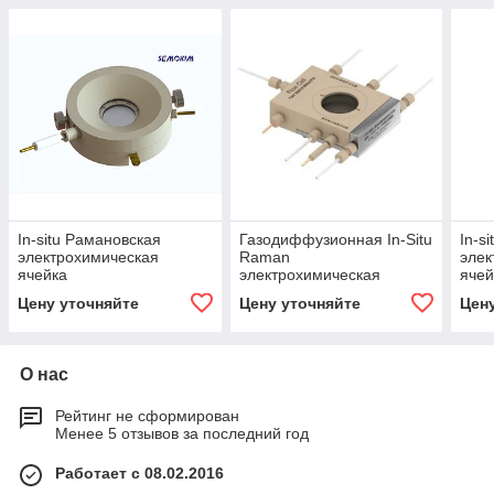
In-situ Рамановская
Газодиффузионная In-Situ
In-s
электрохимическая
Raman
элек
ячейка
электрохимическая
ячей
ячейка с серпантинным
Цену уточняйте
Цену уточняйте
Цен
проточным каналом
О нас
Рейтинг не сформирован
Менее 5 отзывов за последний год
Работает с 08.02.2016