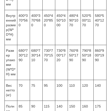
мм
Внутр
400*3
400*3
450*4
450*4
480*4
520*5
580*5
енний
70*56
70*68
20*85
50*10
90*10
00*11
40*12
разме
0
0
0
00
70
70
70
р(W*
D*H)
мм
Разм
680*7
680*7
730*7
730*8
760*8
790*8
860*9
ер
30*12
30*14
70*15
00*17
50*17
50*18
00*19
упако
90
10
70
20
90
90
90
вки
(W*D*
H) мм
Вес
70
75
95
100
110
120
140
нетто
(кг)
Полн
85
90
115
140
150
160
175
ая