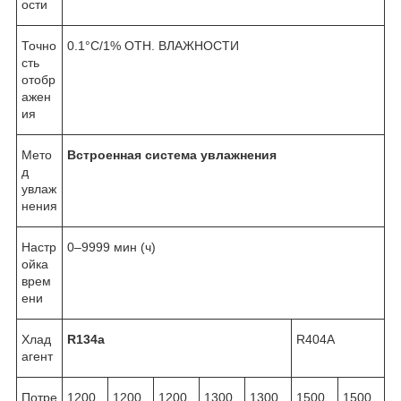
ости
Точно
0.1°C/1% ОТН. ВЛАЖНОСТИ
сть
отобр
ажен
ия
Мето
Встроенная система увлажнения
д
увлаж
нения
Настр
0–9999 мин (ч)
ойка
врем
ени
Хлад
R134a
R404A
агент
Потре
1200
1200
1200
1300
1300
1500
1500