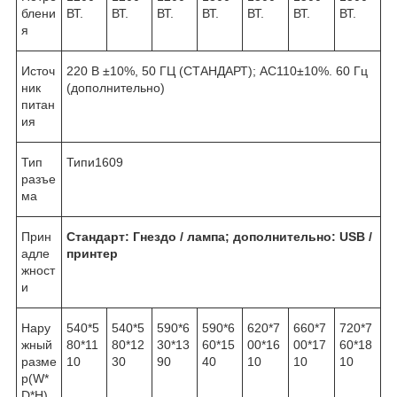
блени
ВТ.
ВТ.
ВТ.
ВТ.
ВТ.
ВТ.
ВТ.
я
Источ
220 В ±10%, 50 ГЦ (СТАНДАРТ); AC110±10%. 60 Гц
ник
(дополнительно)
питан
ия
Тип
Типи1609
разъе
ма
Прин
Стандарт: Гнездо / лампа; дополнительно: USB /
адле
принтер
жност
и
Нару
540*5
540*5
590*6
590*6
620*7
660*7
720*7
жный
80*11
80*12
30*13
60*15
00*16
00*17
60*18
разме
10
30
90
40
10
10
10
р(W*
D*H)