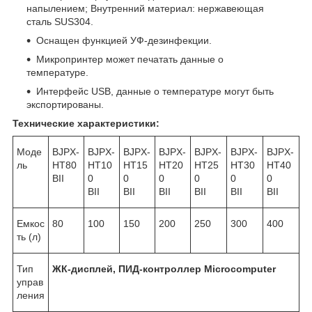
напылением; Внутренний материал: нержавеющая
сталь SUS304.
Оснащен функцией УФ-дезинфекции.
Микропринтер может печатать данные о
температуре.
Интерфейс USB, данные о температуре могут быть
экспортированы.
Технические характеристики:
Моде
BJPX-
BJPX-
BJPX-
BJPX-
BJPX-
BJPX-
BJPX-
ль
HT80
HT10
HT15
HT20
HT25
HT30
HT40
BII
0
0
0
0
0
0
BII
BII
BII
BII
BII
BII
Емкос
80
100
150
200
250
300
400
ть (л)
Тип
ЖК-дисплей, ПИД-контроллер Microcomputer
управ
ления