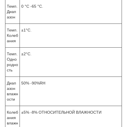
Темп.
0 °C -65 °C.
Диап
азон
Темп.
±1°C.
Колеб
ания
Темп.
±2°C.
Одно
родно
сть
Диап
50% -90%RH
азон
влажн
ости
Колеб
±5% -8% ОТНОСИТЕЛЬНОЙ ВЛАЖНОСТИ
ания
влажн