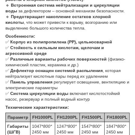
🔹
Встроенная система нейтрализации и циркуляции
воды
за дефлектором – основной механизм безопасности.
🔹
Предотвращает накопление остатков хлорной
кислоты
, что может привести к взрыву, возгоранию или
выделению большого количества тепла.
Особенности:
✅
Корпус из полипропилена (PP), цельносварной
✅
Стойкость к сильным кислотам, щелочам и
агрессивной среде
✅
Различные варианты рабочих поверхностей
(физико-
химический пластик, керамика и др.)
✅
Дефлектор оснащен системой распыления
, которая
нейтрализует кислотные пары перед их удалением
✅
Панель управления
регулирует освещение, вентиляцию и
электрические параметры
✅
Система циркуляции воды
включает кислотостойкий
насос, резервуар и полный водный контур
Технические характеристики:
Параметр
FH1000PL
FH1200PL
FH1500PL
FH1800PL
Габариты
1047*
800*
1247*
800*
1547*
800*
1847*
800*
(Ш
Г
В)
2450 мм
2450 мм
2450 мм
2450 мм