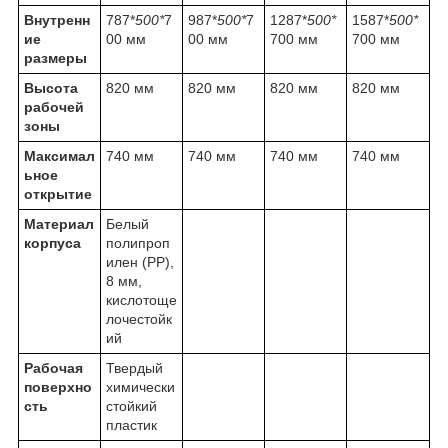
Внутренн
787*
500*
7
987*
500*
7
1287*
500*
1587*
500*
ие
00 мм
00 мм
700 мм
700 мм
размеры
Высота
820 мм
820 мм
820 мм
820 мм
рабочей
зоны
Максимал
740 мм
740 мм
740 мм
740 мм
ьное
открытие
Материал
Белый
корпуса
полипроп
илен (PP),
8 мм,
кислотоще
лочестойк
ий
Рабочая
Твердый
поверхно
химически
сть
стойкий
пластик