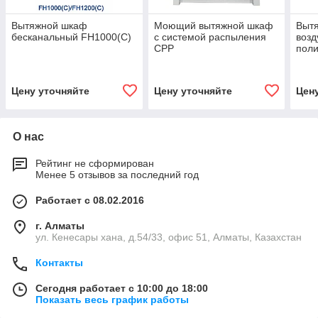
Вытяжной шкаф
Моющий вытяжной шкаф
Выт
бесканальный FH1000(C)
с системой распыления
возд
CPP
пол
FH1
Цену уточняйте
Цену уточняйте
Цен
О нас
Рейтинг не сформирован
Менее 5 отзывов за последний год
Работает с 08.02.2016
г. Алматы
ул. Кенесары хана, д.54/33, офис 51, Алматы, Казахстан
Контакты
Сегодня работает с 10:00 до 18:00
Показать весь график работы