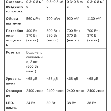
Скорость
0.3~0.8 м/
0.3~0.8 м/
0.3~0.8 м/
0.3~0.8 м/
воздушно
с
с
с
с
го потока
Объем
560 м³/ч
700 м³/ч
920 м³/ч
1130 м³/ч
вытяжки
Потребля
400 Вт +
500 Вт +
700 Вт +
700 Вт +
емая
370 Вт
370 Вт
370 Вт
370 Вт
мощност
(насос)
(насос)
(насос)
(насос)
ь
Розетки
Водонепр
оницаемы
е, 2 шт.
(500 Вт
макс.)
Уровень
<68 дБ
<68 дБ
<68 дБ
<68 дБ
шума
Освещен
2400 люкс
2400 люкс
2400 люкс
2400 люкс
ие
LED-
24 Вт
30 Вт
38 Вт
38 Вт
лампа