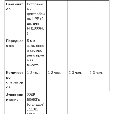
Вентилят
Встроенн
ор
ый
центробеж
ный PP (2
шт. для
FH1800PL
)
Переднее
5 мм
окно
закаленно
е стекло,
регулируе
мая
высота
Количест
1-2 чел.
1-2 чел.
2-3 чел.
2-3 чел.
во
оператор
ов
Электроп
220В,
итание
50/60Гц
(стандарт)
, 110В,
60Гц