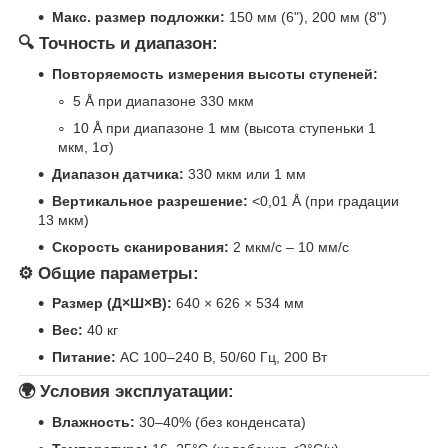
Макс. размер подложки:
150 мм (6"), 200 мм (8")
🔍 Точность и диапазон:
Повторяемость измерения высоты ступеней:
5 Å при диапазоне 330 мкм
10 Å при диапазоне 1 мм (высота ступеньки 1
мкм, 1σ)
Диапазон датчика:
330 мкм или 1 мм
Вертикальное разрешение:
<0,01 Å (при градации
13 мкм)
Скорость сканирования:
2 мкм/с – 10 мм/с
⚙️ Общие параметры:
Размер (Д×Ш×В):
640 × 626 × 534 мм
Вес:
40 кг
Питание:
AC 100–240 В, 50/60 Гц, 200 Вт
🌍 Условия эксплуатации:
Влажность:
30–40% (без конденсата)