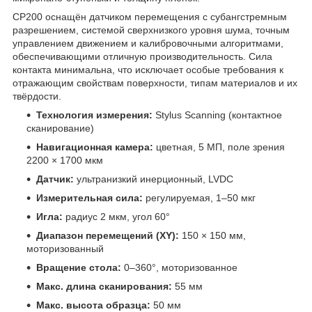
CP200 оснащён датчиком перемещения с субангстремным
разрешением, системой сверхнизкого уровня шума, точным
управлением движением и калибровочными алгоритмами,
обеспечивающими отличную производительность. Сила
контакта минимальна, что исключает особые требования к
отражающим свойствам поверхности, типам материалов и их
твёрдости.
Технология измерения:
Stylus Scanning (контактное
сканирование)
Навигационная камера:
цветная, 5 МП, поле зрения
2200 × 1700 мкм
Датчик:
ультранизкий инерционный, LVDC
Измерительная сила:
регулируемая, 1–50 мкг
Игла:
радиус 2 мкм, угол 60°
Диапазон перемещений (XY):
150 × 150 мм,
моторизованный
Вращение стола:
0–360°, моторизованное
Макс. длина сканирования:
55 мм
Макс. высота образца:
50 мм