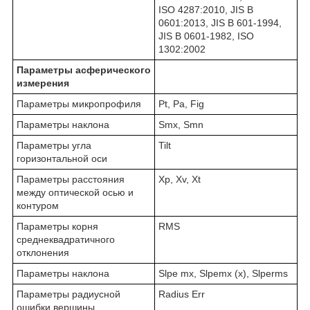
ISO 4287:2010, JIS B
0601:2013, JIS B 601-1994,
JIS B 0601-1982, ISO
1302:2002
Параметры асферического
измерения
Параметры микропрофиля
Pt, Pa, Fig
Параметры наклона
Smx, Smn
Параметры угла
Tilt
горизонтальной оси
Параметры расстояния
Xp, Xv, Xt
между оптической осью и
контуром
Параметры корня
RMS
среднеквадратичного
отклонения
Параметры наклона
Slpe mx, Slpemx (x), Slperms
Параметры радиусной
Radius Err
ошибки вершины