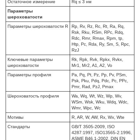
Остаточное измерение
Rq ≤ 3 нм
Параметры
шероховатости
Параметры шероховатости R
Rp, Rv, Rz, Rc, Rt, Ra, Rq,
Rsk, Rku, RSm, RPc, Rdq,
Rdc, Rmr, Rmax, Rpm, tp,
Htp, Pc, Rda, Ry, Sm, S, Rpc,
RzJ
Ключевые параметры
Rk, Rpk, Rvk, Rpkx, Rvkx,
шероховатости
Mr1, Mr2, A1, A2, Vo
Параметры профиля
Pa, Pq, Pt, Pz, Pp, Pv, PSm,
Psk, Pku, Pdq, Pdc, Pc, PPc,
Pmr, Rad, PzJ, Pmax
Шероховатость профиля
Wa, Wq, Wt, Wz, Wp, Wv,
WSm, Wsk, Wku, Wdq, Wdc,
Wmr, Wpc, Wc
Мотивы
R, AR, W, AW, Rx, Wx, Wte
Стандарты
GB/T 3505-2009, ISO
4287:1997, ISO13565-2:1996,
ASME B46.1-2002, DIN EN