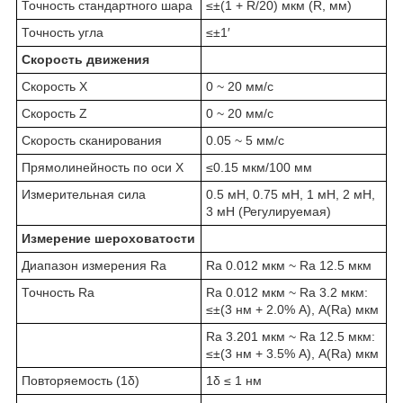
Точность стандартного шара
≤±(1 + R/20) мкм (R, мм)
Точность угла
≤±1′
Скорость движения
Скорость X
0 ~ 20 мм/с
Скорость Z
0 ~ 20 мм/с
Скорость сканирования
0.05 ~ 5 мм/с
Прямолинейность по оси X
≤0.15 мкм/100 мм
Измерительная сила
0.5 мН, 0.75 мН, 1 мН, 2 мН,
3 мН (Регулируемая)
Измерение шероховатости
Диапазон измерения Ra
Ra 0.012 мкм ~ Ra 12.5 мкм
Точность Ra
Ra 0.012 мкм ~ Ra 3.2 мкм:
≤±(3 нм + 2.0% A), A(Ra) мкм
Ra 3.201 мкм ~ Ra 12.5 мкм:
≤±(3 нм + 3.5% A), A(Ra) мкм
Повторяемость (1δ)
1δ ≤ 1 нм