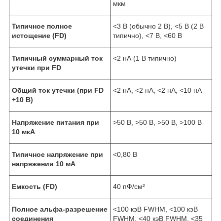
мкм
Типичное полное
<3 В (обычно 2 В), <5 В (2 В
истощение (FD)
типично), <7 В, <60 В
Типичный суммарный ток
<2 нА (1 В типично)
утечки при FD
Общий ток утечки (при FD
<2 нА, <2 нА, <2 нА, <10 нА
+10 В)
Напряжение питания при
>50 В, >50 В, >50 В, >100 В
10 мкА
Типичное напряжение при
<0,80 В
напряжении 10 мА
Емкость (FD)
40 пФ/см²
Полное альфа-разрешение
<100 кэВ FWHM, <100 кэВ
соединения
FWHM, <40 кэВ FWHM, <35