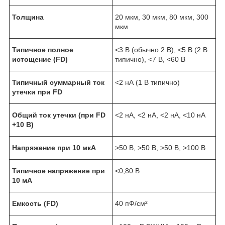
Толщина
20 мкм, 30 мкм, 80 мкм, 300
мкм
Типичное полное
<3 В (обычно 2 В), <5 В (2 В
истощение (FD)
типично), <7 В, <60 В
Типичный суммарный ток
<2 нА (1 В типично)
утечки при FD
Общий ток утечки (при FD
<2 нА, <2 нА, <2 нА, <10 нА
+10 В)
Напряжение при 10 мкА
>50 В, >50 В, >50 В, >100 В
Типичное напряжение при
<0,80 В
10 мА
Емкость (FD)
40 пФ/см²