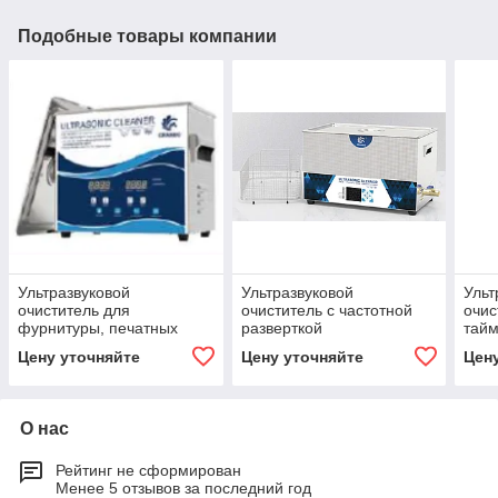
Подобные товары компании
Ультразвуковой
Ультразвуковой
Ульт
очиститель для
очиститель с частотной
очис
фурнитуры, печатных
разверткой
тайм
плат и с изменяемой
регу
Цену уточняйте
Цену уточняйте
Цен
длиной волны
дега
О нас
Рейтинг не сформирован
Менее 5 отзывов за последний год