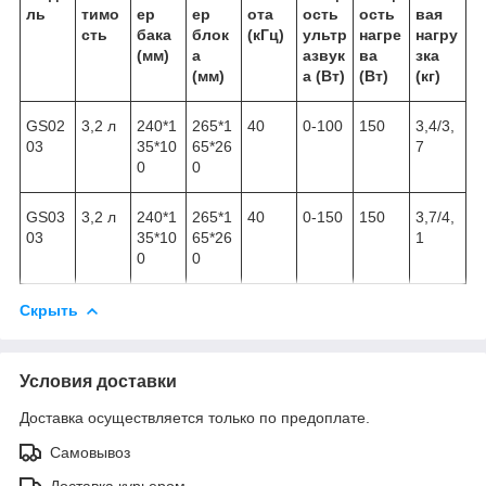
ль
тимо
ер
ер
ота
ость
ость
вая
сть
бака
блок
(кГц)
ультр
нагре
нагру
(мм)
а
азвук
ва
зка
(мм)
а (Вт)
(Вт)
(кг)
GS02
3,2 л
240*1
265*1
40
0-100
150
3,4/3,
03
35*10
65*26
7
0
0
GS03
3,2 л
240*1
265*1
40
0-150
150
3,7/4,
03
35*10
65*26
1
0
0
Скрыть
Условия доставки
Доставка осуществляется только по предоплате.
Самовывоз
Доставка курьером