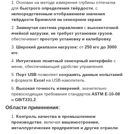
Основан на методе измерения глубины отпечатка
для
быстрого определения твёрдости
, с
непосредственным отображением значения
твёрдости Бринелля на сенсорном экране
.
Замкнутая система управления
с
высокоточной
ячейкой нагрузки
,
не требует установки грузов
,
обеспечивает
простую установку и калибровку
.
Широкий диапазон нагрузок:
от
250 кгс до 3000
кгс
.
Интуитивно понятный сенсорный интерфейс
с
меню, обеспечивающий удобство управления.
Порт USB
позволяет
сохранять данные испытаний
в формате
Excel
на USB-накопитель.
Высокая точность измерений
, значительно
превосходящая требования стандартов
ASTM E-10-08
и
GB/T231.2
.
Области применения:
Контроль качества в промышленном
производстве
, включая
машиностроение,
металлургические предприятия и другие отрасли
.