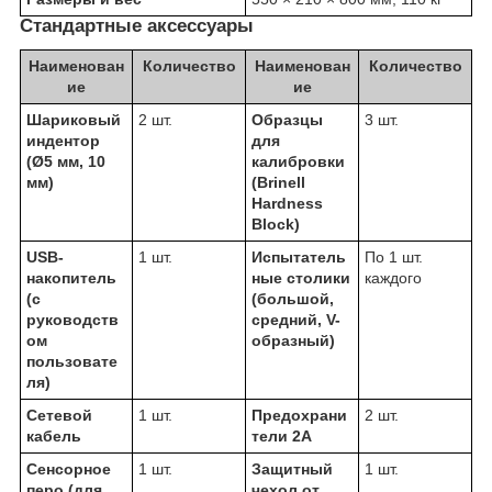
Стандартные аксессуары
Наименован
Количество
Наименован
Количество
ие
ие
Шариковый
2 шт.
Образцы
3 шт.
индентор
для
(Ø5 мм, 10
калибровки
мм)
(Brinell
Hardness
Block)
USB-
1 шт.
Испытатель
По 1 шт.
накопитель
ные столики
каждого
(с
(большой,
руководств
средний, V-
ом
образный)
пользовате
ля)
Сетевой
1 шт.
Предохрани
2 шт.
кабель
тели 2A
Сенсорное
1 шт.
Защитный
1 шт.
перо (для
чехол от