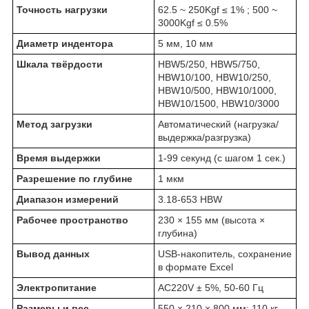
Точность нагрузки
62.5 ~ 250Kgf ≤ 1% ; 500 ~
3000Kgf ≤ 0.5%
Диаметр индентора
5 мм, 10 мм
Шкала твёрдости
HBW5/250, HBW5/750,
HBW10/100, HBW10/250,
HBW10/500, HBW10/1000,
HBW10/1500, HBW10/3000
Метод загрузки
Автоматический (нагрузка/
выдержка/разгрузка)
Время выдержки
1-99 секунд (с шагом 1 сек.)
Разрешение по глубине
1 мкм
Диапазон измерений
3.18-653 HBW
Рабочее пространство
230 × 155 мм (высота ×
глубина)
Вывод данных
USB-накопитель, сохранение
в формате Excel
Электропитание
AC220V ± 5%, 50-60 Гц
Размеры и вес
550 × 210 × 800 мм; 110 кг