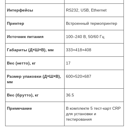
Интерфейсы
RS232, USB, Ethernet
Принтер
Встроенный термопринтер
Источник питания
100–240 В, 50/60 Гц
Габариты (Д×Ш×В), мм
333×418×408
Вес (нетто), кг
17
Размер упаковки (Д×Ш×В),
600×520×687
мм
Вес (брутто), кг
36.5
Примечание
В комплекте 5 тест-карт CRP
для установки и
тестирования