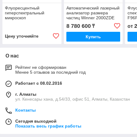
Флуоресцентный
Автоматический лазерный
Флу
гиперспектральный
анализатор размера
спек
микроскоп
частиц Winner 2000ZDE
F96
8 780 600
₸
от
Цену уточняйте
Купить
О нас
Рейтинг не сформирован
Менее 5 отзывов за последний год
Работает с 08.02.2016
г. Алматы
ул. Кенесары хана, д.54/33, офис 51, Алматы, Казахстан
Контакты
Сегодня выходной
Показать весь график работы